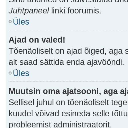
Juhtpaneel
linki foorumis.
Üles
Ajad on valed!
Tõenäoliselt on ajad õiged, aga sa
alt saad sättida enda ajavööndi.
Üles
Muutsin oma ajatsooni, aga aj
Sellisel juhul on tõenäoliselt te
kuudel võivad esineda selle tõttu
probleemist administraatorit.