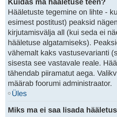
Kuidas ma hääletuse teen?
Hääletuste tegemine on lihte - 
esimest postitust) peaksid näg
kirjutamisvälja all (kui seda ei 
hääletuse algatamiseks). Peaksid
vähemalt kaks vastusevarianti (s
sisesta see vastavale reale. Hää
tähendab piiramatut aega. Valikva
määrab foorumi administraator.
Üles
Miks ma ei saa lisada hääletus