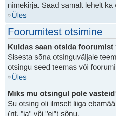
nimekirja. Saad samalt lehelt k
Üles
Foorumitest otsimine
Kuidas saan otsida foorumist 
Sisesta sõna otsinguväljale teem
otsingu seed teemas või foorumis
Üles
Miks mu otsingul pole vasteid
Su otsing oli ilmselt liiga ebamää
(nt. "ja" või "ei") sõnu.