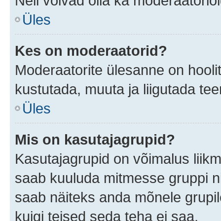
Neil võivad olla ka moderaatoriõ
Üles
Kes on moderaatorid?
Moderaatorite ülesanne on hooli
kustutada, muuta ja liigutada te
Üles
Mis on kasutajagrupid?
Kasutajagrupid on võimalus liik
saab kuuluda mitmesse gruppi nin
saab näiteks anda mõnele grupi
kuigi teised seda teha ei saa.