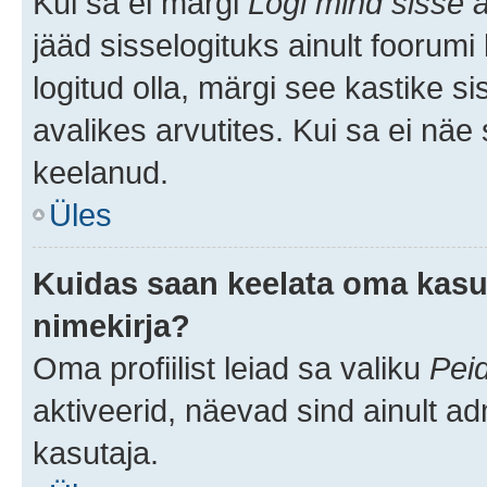
Kui sa ei märgi
Logi mind sisse a
jääd sisselogituks ainult foorumi
logitud olla, märgi see kastike s
avalikes arvutites. Kui sa ei näe
keelanud.
Üles
Kuidas saan keelata oma kasut
nimekirja?
Oma profiilist leiad sa valiku
Pei
aktiveerid, näevad sind ainult ad
kasutaja.