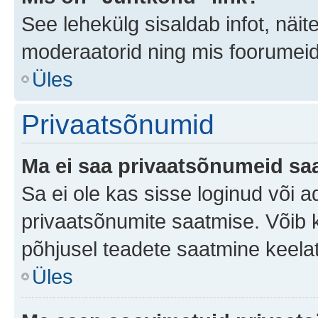
See lehekülg sisaldab infot, näit
moderaatorid ning mis foorumei
Üles
Privaatsõnumid
Ma ei saa privaatsõnumeid saa
Sa ei ole kas sisse loginud või 
privaatsõnumite saatmise. Võib ka 
põhjusel teadete saatmine keela
Üles