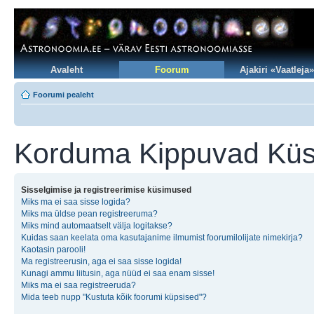
Avaleht
Foorum
Ajakiri «Vaatleja»
Foorumi pealeht
Korduma Kippuvad Kü
Sisselgimise ja registreerimise küsimused
Miks ma ei saa sisse logida?
Miks ma üldse pean registreeruma?
Miks mind automaatselt välja logitakse?
Kuidas saan keelata oma kasutajanime ilmumist foorumilolijate nimekirja?
Kaotasin parooli!
Ma registreerusin, aga ei saa sisse logida!
Kunagi ammu liitusin, aga nüüd ei saa enam sisse!
Miks ma ei saa registreeruda?
Mida teeb nupp "Kustuta kõik foorumi küpsised"?