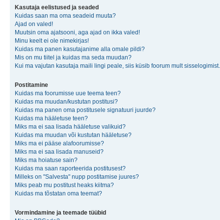
Kasutaja eelistused ja seaded
Kuidas saan ma oma seadeid muuta?
Ajad on valed!
Muutsin oma ajatsooni, aga ajad on ikka valed!
Minu keelt ei ole nimekirjas!
Kuidas ma panen kasutajanime alla omale pildi?
Mis on mu tiitel ja kuidas ma seda muudan?
Kui ma vajutan kasutaja maili lingi peale, siis küsib foorum mult sisselogimist.
Postitamine
Kuidas ma foorumisse uue teema teen?
Kuidas ma muudan/kustutan postitusi?
Kuidas ma panen oma postitusele signatuuri juurde?
Kuidas ma hääletuse teen?
Miks ma ei saa lisada hääletuse valikuid?
Kuidas ma muudan või kustutan hääletuse?
Miks ma ei pääse alafoorumisse?
Miks ma ei saa lisada manuseid?
Miks ma hoiatuse sain?
Kuidas ma saan raporteerida postitusest?
Milleks on "Salvesta" nupp postitamise juures?
Miks peab mu postitust heaks kiitma?
Kuidas ma tõstatan oma teemat?
Vormindamine ja teemade tüübid