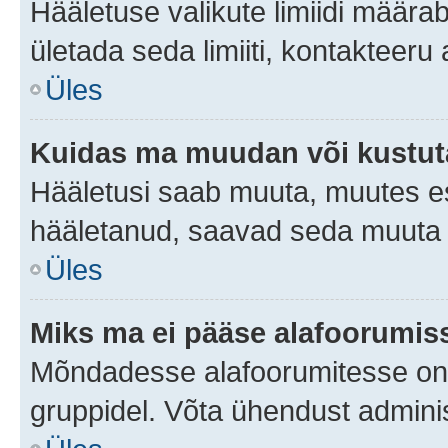
Hääletuse valikute limiidi määra
ületada seda limiiti, kontakteeru
Üles
Kuidas ma muudan või kustut
Hääletusi saab muuta, muutes es
hääletanud, saavad seda muuta a
Üles
Miks ma ei pääse alafoorumis
Mõndadesse alafoorumitesse on li
gruppidel. Võta ühendust adminis