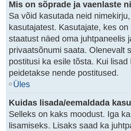
Mis on sõprade ja vaenlaste n
Sa võid kasutada neid nimekirju
kasutajatest. Kasutajate, kes on
staatust näed oma juhtpaneelis ja
privaatsõnumi saata. Olenevalt st
postitusi ka esile tõsta. Kui lisa
peidetakse nende postitused.
Üles
Kuidas lisada/eemaldada kasut
Selleks on kaks moodust. Iga kasu
lisamiseks. Lisaks saad ka juhtp