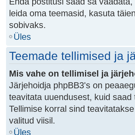
Enda postitusi saad sa vaadata, k
leida oma teemasid, kasuta täien
sobivaks.
Üles
Teemade tellimised ja j
Mis vahe on tellimisel ja järjeh
Järjehoidja phpBB3's on peaaegu
teavitata uuendusest, kuid saad t
Tellimise korral sind teavitatak
valitud viisil.
Üles