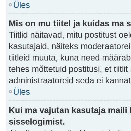
Üles
Mis on mu tiitel ja kuidas m
Tiitlid näitavad, mitu postitust oe
kasutajaid, näiteks moderaatorei
tiitleid muuta, kuna need määrab 
tehes mõttetuid postitusi, et tii
administraatoreid seda ei kanna
Üles
Kui ma vajutan kasutaja maili 
sisselogimist.