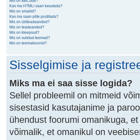
Mis on BBCode?
Kas ma HTMLi saan kasutada?
Mis on smailid?
Kas ma saan pilte postitada?
Mis on üldteadaanded?
Mis on teadeanded?
Mis on kleepsud?
Mis on suletud teemad?
Mis on teemaikoonid?
Sisselgimise ja registr
Miks ma ei saa sisse logida?
Sellel probleemil on mitmeid võim
sisestasid kasutajanime ja parool
ühendust foorumi omanikuga, et 
võimalik, et omanikul on veebiser