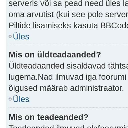
serveris või sa pead need üles l
oma arvutist (kui see pole server
Piltide lisamiseks kasuta BBCode
Üles
Mis on üldteadaanded?
Üldteadaanded sisaldavad tähtsat
lugema.Nad ilmuvad iga foorumi 
õigused määrab administraator.
Üles
Mis on teadeanded?