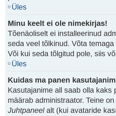
Üles
Minu keelt ei ole nimekirjas!
Tõenäoliselt ei installeerinud adm
seda veel tõlkinud. Võta temaga ü
Või kui seda tõlgitud pole, siis v
Üles
Kuidas ma panen kasutajanime
Kasutajanime all saab olla kaks pi
määrab administraator. Teine on 
Juhtpaneel
alt (kui avataride ka