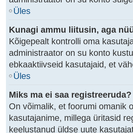
Üles
Kunagi ammu liitusin, aga nüü
Kõigepealt kontrolli oma kasutaj
administraator on su konto kust
ebkaaktiivseid kasutajaid, et v
Üles
Miks ma ei saa registreeruda?
On võimalik, et foorumi omanik 
kasutajanime, millega üritasid re
keelustanud üldse uute kasutaja