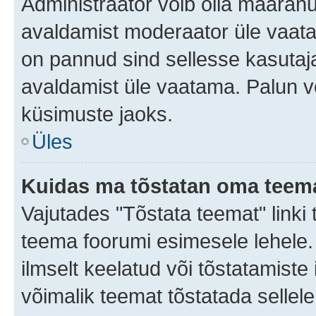
Administraator võib olla määran
avaldamist moderaator üle vaata
on pannud sind sellesse kasutaja
avaldamist üle vaatama. Palun v
küsimuste jaoks.
Üles
Kuidas ma tõstatan oma teem
Vajutades "Tõstata teemat" linki
teema foorumi esimesele lehele.
ilmselt keelatud või tõstatamiste 
võimalik teemat tõstatada sellele