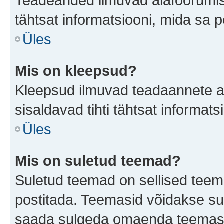
Teadeanded ilmuvad alafoorumis t
tähtsat informatsiooni, mida sa 
Üles
Mis on kleepsud?
Kleepsud ilmuvad teadaannete all
sisaldavad tihti tähtsat informat
Üles
Mis on suletud teemad?
Suletud teemad on sellised teem
postitada. Teemasid võidakse su
saada sulgeda omaenda teemasid,