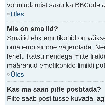
vormindamist saab ka BBCode ab
Üles
Mis on smailid?
Smailid ehk emotikonid on väikse
oma emotsioone väljendada. Neid
lehelt. Katsu nendega mitte liial
määranud emotikonide limiidi pot
Üles
Kas ma saan pilte postitada?
Pilte saab postitusse kuvada, a