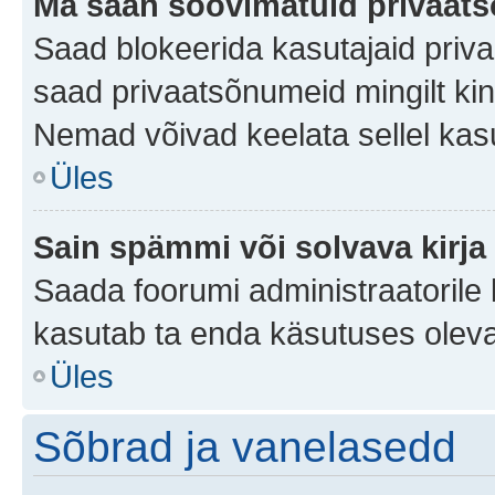
Ma saan soovimatuid privaat
Saad blokeerida kasutajaid priv
saad privaatsõnumeid mingilt kindl
Nemad võivad keelata sellel kas
Üles
Sain spämmi või solvava kirja
Saada foorumi administraatorile k
kasutab ta enda käsutuses oleva
Üles
Sõbrad ja vanelasedd