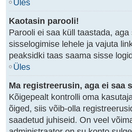
Üles
Kaotasin parooli!
Parooli ei saa küll taastada, ag
sisselogimise lehele ja vajuta lin
peaksidki taas saama sisse logi
Üles
Ma registreerusin, aga ei saa s
Kõigepealt kontrolli oma kasutaja
õiged, siis võib-olla registreerus
saadetud juhiseid. On veel võimal
administraator on su konto sulg