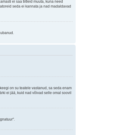
Enamasti ei saa tiitleid muuta, kuna need
traatoreid seda ei kannata ja nad madaldavad
 lubanud.
i keegi on su teatele vastanud, sa seda enam
rki ei jää, kuid nad võivad selle omal soovil
ignatuur".