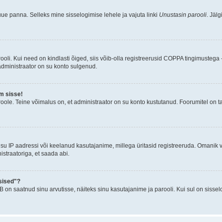
uue panna. Selleks mine sisselogimise lehele ja vajuta linki
Unustasin parooli
. Jäl
oli. Kui need on kindlasti õiged, siis võib-olla registreerusid COPPA tingimustega -
 administraator on su konto sulgenud.
m sisse!
oole. Teine võimalus on, et administraator on su konto kustutanud. Foorumitel on t
su IP aadressi või keelanud kasutajanime, millega üritasid registreeruda. Omanik v
straatoriga, et saada abi.
sised"?
n saatnud sinu arvutisse, näiteks sinu kasutajanime ja parooli. Kui sul on sissel