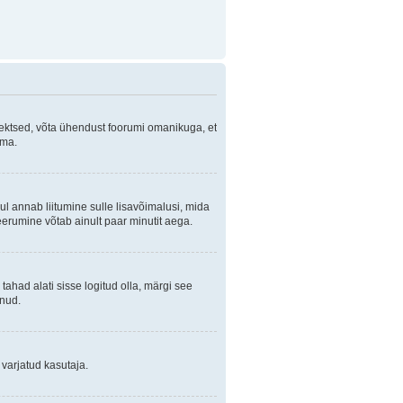
orrektsed, võta ühendust foorumi omanikuga, et
ama.
ul annab liitumine sulle lisavõimalusi, mida
eerumine võtab ainult paar minutit aega.
 tahad alati sisse logitud olla, märgi see
anud.
 varjatud kasutaja.