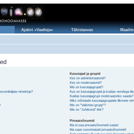
Ajakiri «Vaatleja»
Tähistaevas
Maailm
sed
Kasutajad ja grupid
Kes on administraatorid?
Kes on moderaatorid?
Mis on kasutajagrupid?
rumilolijate nimekirja?
Kus on kasutajagrupid ja kuidas nendega lii
Kuidas kasutajagrupi moderaatoriks saada?
Miks mõndade kasutajagruppide liikmete nim
!
Mis on "Vaikimisi grupp"?
Mis on "Juhtkond" link?
Privaatsõnumid
Ma ei saa privaatsõnumeid saata!
Ma saan soovimatuid privaatsõnumeid!