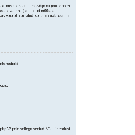
ki, mis asub kirjutamisvälja all (kui seda ei
stusevarianti (selleks, et määrata
arv võib olla piiratud, selle määrab foorumi
istraatorid.
pääs.
ja phpBB pole sellega seotud. Võta ühendust