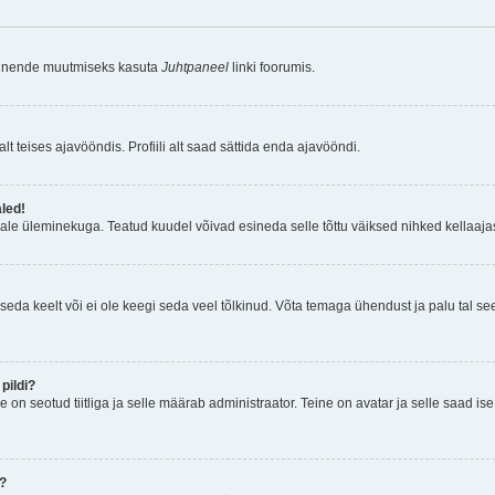
a nende muutmiseks kasuta
Juhtpaneel
linki foorumis.
lt teises ajavööndis. Profiili alt saad sättida enda ajavööndi.
aled!
ajale üleminekuga. Teatud kuudel võivad esineda selle tõttu väiksed nihked kellaajas
seda keelt või ei ole keegi seda veel tõlkinud. Võta temaga ühendust ja palu tal see i
pildi?
e on seotud tiitliga ja selle määrab administraator. Teine on avatar ja selle saad i
n?