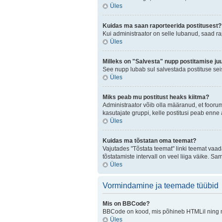
Üles
Kuidas ma saan raporteerida postitusest?
Kui administraator on selle lubanud, saad r
Üles
Milleks on "Salvesta" nupp postitamise ju
See nupp lubab sul salvestada postituse seis
Üles
Miks peab mu postitust heaks kiitma?
Administraator võib olla määranud, et fooru
kasutajate gruppi, kelle postitusi peab enn
Üles
Kuidas ma tõstatan oma teemat?
Vajutades "Tõstata teemat" linki teemat vaad
tõstatamiste intervall on veel liiga väike. Sa
Üles
Vormindamine ja teemade tüübid
Mis on BBCode?
BBCode on kood, mis põhineb HTMLil ning mis
Üles