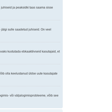
gi juhiseid ja peaksidki taas saama sisse
 jälgi sulle saadetud juhiseid. On veel
avaks kustutada ebkaaktiivseid kasutajaid, et
õib olla keelustanud üldse uute kasutajate
ogimis- või väljalogimisprobleeme, võib see