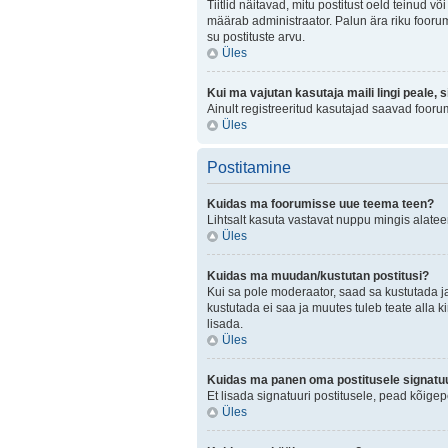
Tiitlid näitavad, mitu postitust oeld teinud v
määrab administraator. Palun ära riku foorum
su postituste arvu.
Üles
Kui ma vajutan kasutaja maili lingi peale, 
Ainult registreeritud kasutajad saavad fooru
Üles
Postitamine
Kuidas ma foorumisse uue teema teen?
Lihtsalt kasuta vastavat nuppu mingis alateem
Üles
Kuidas ma muudan/kustutan postitusi?
Kui sa pole moderaator, saad sa kustutada j
kustutada ei saa ja muutes tuleb teate alla k
lisada.
Üles
Kuidas ma panen oma postitusele signatuu
Et lisada signatuuri postitusele, pead kõige
Üles