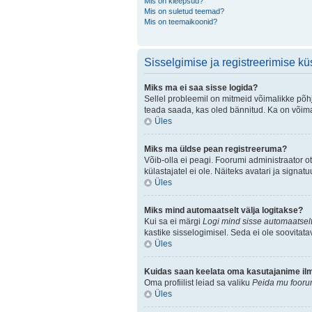
Mis on kleepsud?
Mis on suletud teemad?
Mis on teemaikoonid?
Sisselgimise ja registreerimise k
Miks ma ei saa sisse logida?
Sellel probleemil on mitmeid võimalikke põhju
teada saada, kas oled bännitud. Ka on võimal
Üles
Miks ma üldse pean registreeruma?
Võib-olla ei peagi. Foorumi administraator ot
külastajatel ei ole. Näiteks avatari ja sign
Üles
Miks mind automaatselt välja logitakse?
Kui sa ei märgi
Logi mind sisse automaatselt
kastike sisselogimisel. Seda ei ole soovitata
Üles
Kuidas saan keelata oma kasutajanime ilmu
Oma profiilist leiad sa valiku
Peida mu foorum
Üles