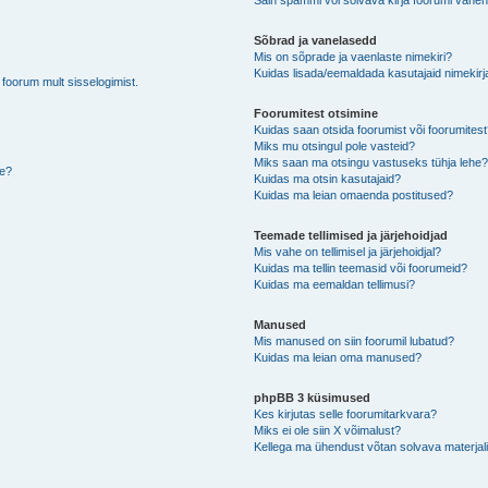
Sain spämmi või solvava kirja foorumi vahen
Sõbrad ja vanelasedd
Mis on sõprade ja vaenlaste nimekiri?
Kuidas lisada/eemaldada kasutajaid nimekirj
b foorum mult sisselogimist.
Foorumitest otsimine
Kuidas saan otsida foorumist või foorumites
Miks mu otsingul pole vasteid?
Miks saan ma otsingu vastuseks tühja lehe
de?
Kuidas ma otsin kasutajaid?
Kuidas ma leian omaenda postitused?
Teemade tellimised ja järjehoidjad
Mis vahe on tellimisel ja järjehoidjal?
Kuidas ma tellin teemasid või foorumeid?
Kuidas ma eemaldan tellimusi?
Manused
Mis manused on siin foorumil lubatud?
Kuidas ma leian oma manused?
phpBB 3 küsimused
Kes kirjutas selle foorumitarkvara?
Miks ei ole siin X võimalust?
Kellega ma ühendust võtan solvava materjali 