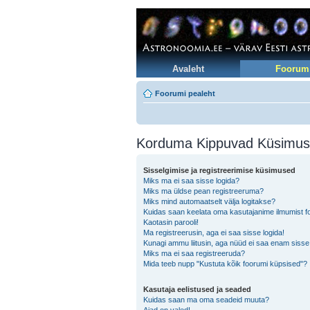
Avaleht
Foorum
Foorumi pealeht
Korduma Kippuvad Küsimu
Sisselgimise ja registreerimise küsimused
Miks ma ei saa sisse logida?
Miks ma üldse pean registreeruma?
Miks mind automaatselt välja logitakse?
Kuidas saan keelata oma kasutajanime ilmumist foo
Kaotasin parooli!
Ma registreerusin, aga ei saa sisse logida!
Kunagi ammu liitusin, aga nüüd ei saa enam sisse
Miks ma ei saa registreeruda?
Mida teeb nupp "Kustuta kõik foorumi küpsised"?
Kasutaja eelistused ja seaded
Kuidas saan ma oma seadeid muuta?