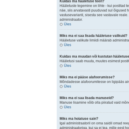
Kuidas ma hääletuse teen?
Hääletuste tegemine on lihte - kui postita
näe, siis arvatavasti puuduvad sul õigused h
vastusevarianti, sisesta see vastavale reale.
administraator.
Üles
Miks ma ei saa lisada hääletuse valikuid?
Hääletuse valikute limiidi määrab administraa
Üles
Kuidas ma muudan või kustutan hääletus
Hääletusi saab muuta, muutes esimest postit
Üles
Miks ma ei pääse alafoorumisse?
Mõndadesse alafoorumitesse on ligipääs ainul
Üles
Miks ma ei saa lisada manuseid?
Manuse lisamine võib olla piiratud vaid mõnel
Üles
Miks ma hoiatuse sain?
Igal administraatoril on oma saidil omad ree
administraatoriga, kui sa ei tea, mille eest h