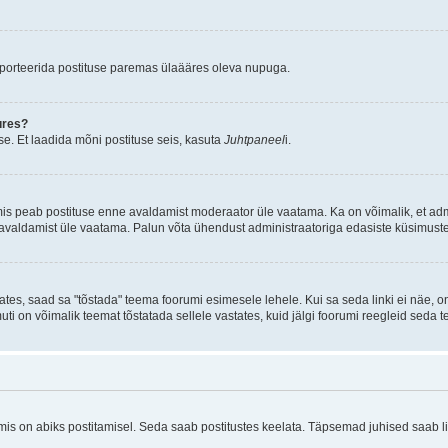
aporteerida postituse paremas ülaääres oleva nupuga.
ures?
e. Et laadida mõni postituse seis, kasuta
Juhtpaneel
i.
mis peab postituse enne avaldamist moderaator üle vaatama. Ka on võimalik, et ad
e avaldamist üle vaatama. Palun võta ühendust administraatoriga edasiste küsimuste
ates, saad sa "tõstada" teema foorumi esimesele lehele. Kui sa seda linki ei näe, 
muti on võimalik teemat tõstatada sellele vastates, kuid jälgi foorumi reegleid seda t
 on abiks postitamisel. Seda saab postitustes keelata. Täpsemad juhised saab ling