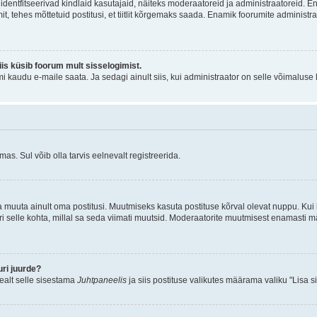
õi identfitseerivad kindlaid kasutajaid, näiteks moderaatoreid ja administraatoreid. 
it, tehes mõttetuid postitusi, et tiitlit kõrgemaks saada. Enamik foorumite adminis
siis küsib foorum mult sisselogimist.
mi kaudu e-maile saata. Ja sedagi ainult siis, kui administraator on selle võimaluse
as. Sul võib olla tarvis eelnevalt registreerida.
a muuta ainult oma postitusi. Muutmiseks kasuta postituse kõrval olevat nuppu. Ku
iri selle kohta, millal sa seda viimati muutsid. Moderaatorite muutmisest enamasti mä
ri juurde?
pealt selle sisestama
Juhtpaneelis
ja siis postituse valikutes määrama valiku "Lisa s