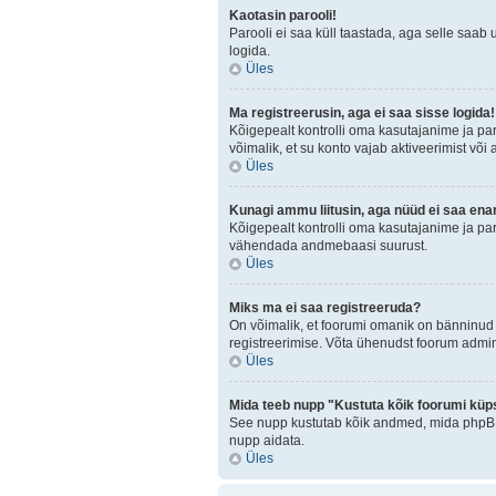
Kaotasin parooli!
Parooli ei saa küll taastada, aga selle saab 
logida.
Üles
Ma registreerusin, aga ei saa sisse logida!
Kõigepealt kontrolli oma kasutajanime ja paro
võimalik, et su konto vajab aktiveerimist või
Üles
Kunagi ammu liitusin, aga nüüd ei saa ena
Kõigepealt kontrolli oma kasutajanime ja par
vähendada andmebaasi suurust.
Üles
Miks ma ei saa registreeruda?
On võimalik, et foorumi omanik on bänninud 
registreerimise. Võta ühenudst foorum admini
Üles
Mida teeb nupp "Kustuta kõik foorumi küp
See nupp kustutab kõik andmed, mida phpBB o
nupp aidata.
Üles