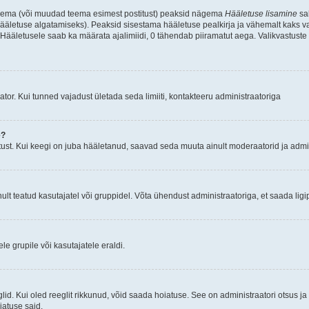
d teema (või muudad teema esimest postitust) peaksid nägema
Hääletuse lisamine
sak
ääletuse algatamiseks). Peaksid sisestama hääletuse pealkirja ja vähemalt kaks va
 Hääletusele saab ka määrata ajalimiidi, 0 tähendab piiramatut aega. Valikvastuste 
tor. Kui tunned vajadust ületada seda limiiti, kontakteeru administraatoriga
e?
ust. Kui keegi on juba hääletanud, saavad seda muuta ainult moderaatorid ja admin
t teatud kasutajatel või gruppidel. Võta ühendust administraatoriga, et saada ligi
e grupile või kasutajatele eraldi.
glid. Kui oled reeglit rikkunud, võid saada hoiatuse. See on administraatori otsus 
oiatuse said.