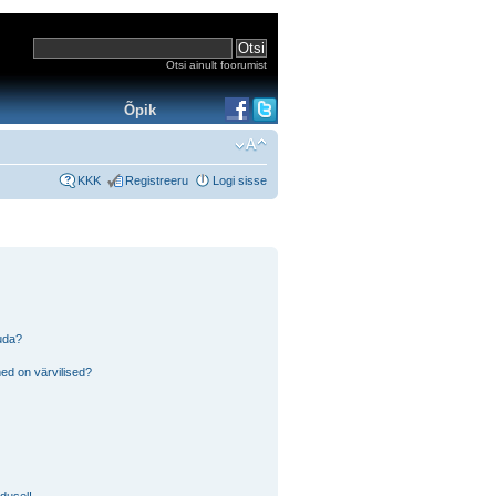
Otsi ainult foorumist
Õpik
KKK
Registreeru
Logi sisse
tuda?
ed on värvilised?