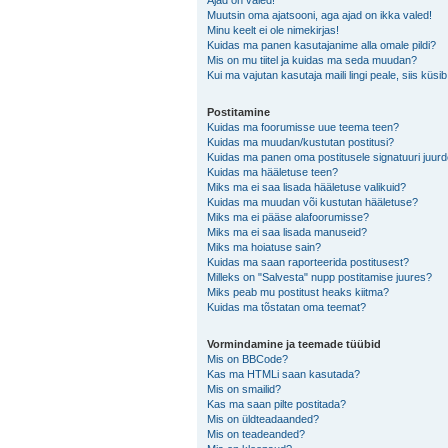
Ajad on valed!
Muutsin oma ajatsooni, aga ajad on ikka valed!
Minu keelt ei ole nimekirjas!
Kuidas ma panen kasutajanime alla omale pildi?
Mis on mu tiitel ja kuidas ma seda muudan?
Kui ma vajutan kasutaja maili lingi peale, siis küsi
Postitamine
Kuidas ma foorumisse uue teema teen?
Kuidas ma muudan/kustutan postitusi?
Kuidas ma panen oma postitusele signatuuri juur
Kuidas ma hääletuse teen?
Miks ma ei saa lisada hääletuse valikuid?
Kuidas ma muudan või kustutan hääletuse?
Miks ma ei pääse alafoorumisse?
Miks ma ei saa lisada manuseid?
Miks ma hoiatuse sain?
Kuidas ma saan raporteerida postitusest?
Milleks on "Salvesta" nupp postitamise juures?
Miks peab mu postitust heaks kiitma?
Kuidas ma tõstatan oma teemat?
Vormindamine ja teemade tüübid
Mis on BBCode?
Kas ma HTMLi saan kasutada?
Mis on smailid?
Kas ma saan pilte postitada?
Mis on üldteadaanded?
Mis on teadeanded?