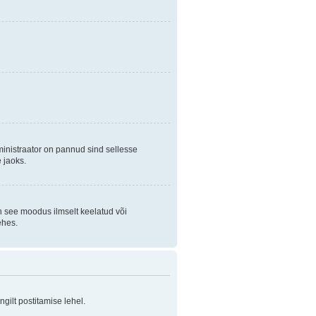
ministraator on pannud sind sellesse
 jaoks.
on see moodus ilmselt keelatud või
ehes.
ilt postitamise lehel.