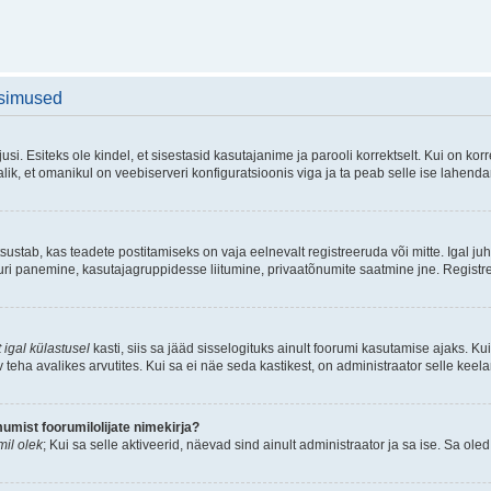
üsimused
si. Esiteks ole kindel, et sisestasid kasutajanime ja parooli korrektselt. Kui on k
ik, et omanikul on veebiserveri konfiguratsioonis viga ja ta peab selle ise lahend
sustab, kas teadete postitamiseks on vaja eelnevalt registreeruda või mitte. Igal juh
atuuri panemine, kasutajagruppidesse liitumine, privaatõnumite saatmine jne. Registr
 igal külastusel
kasti, siis sa jääd sisselogituks ainult foorumi kasutamise ajaks. Kui
v teha avalikes arvutites. Kui sa ei näe seda kastikest, on administraator selle keel
mist foorumilolijate nimekirja?
il olek
; Kui sa selle aktiveerid, näevad sind ainult administraator ja sa ise. Sa oled