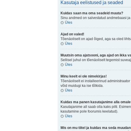
Kasutaja eelistused ja seaded
Kuidas saan ma oma seadeid muuta?
Sinu andmed on salvestatud andmebaasi j
Üles
Ajad on valed!
Tõenäoliselt on ajad õiged, aga sa oled lihtsa
Üles
Muutsin oma ajatsooni, aga ajad on ikka v
Sellisel juhul on tõenäoliselt tegemist suve
Üles
Minu keelt ei ole nimekirjas!
Tõenäoliselt ei installeerinud administraator 
võid muidugi ka ise tõlkida.
Üles
Kuidas ma panen kasutajanime alla omale 
Kasutajanime all saab olla kaks pilti. Esimen
kasutamine pole foorumis keelatud).
Üles
Mis on mu tiitel ja kuidas ma seda muuda