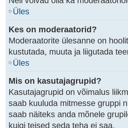
Neil võivad olla ka moderaatoriõ
Üles
Kes on moderaatorid?
Moderaatorite ülesanne on hooli
kustutada, muuta ja liigutada te
Üles
Mis on kasutajagrupid?
Kasutajagrupid on võimalus liik
saab kuuluda mitmesse gruppi nin
saab näiteks anda mõnele grupi
kuigi teised seda teha ei saa.