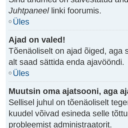
Juhtpaneel
linki foorumis.
Üles
Ajad on valed!
Tõenäoliselt on ajad õiged, aga sa
alt saad sättida enda ajavööndi.
Üles
Muutsin oma ajatsooni, aga aj
Sellisel juhul on tõenäoliselt te
kuudel võivad esineda selle tõttu
probleemist administraatorit.