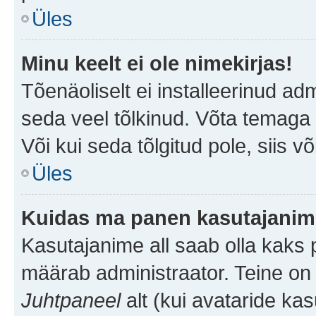
Üles
Minu keelt ei ole nimekirjas!
Tõenäoliselt ei installeerinud adm
seda veel tõlkinud. Võta temaga ü
Või kui seda tõlgitud pole, siis v
Üles
Kuidas ma panen kasutajanime
Kasutajanime all saab olla kaks pi
määrab administraator. Teine on 
Juhtpaneel
alt (kui avataride ka