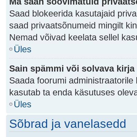
Ma saan soovimatuid privaat
Saad blokeerida kasutajaid priv
saad privaatsõnumeid mingilt kindl
Nemad võivad keelata sellel kas
Üles
Sain spämmi või solvava kirja
Saada foorumi administraatorile k
kasutab ta enda käsutuses oleva
Üles
Sõbrad ja vanelasedd