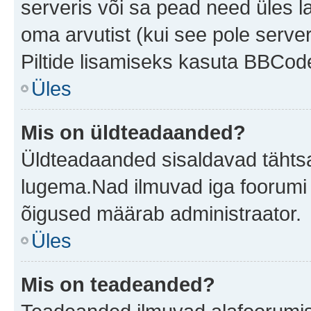
serveris või sa pead need üles l
oma arvutist (kui see pole server
Piltide lisamiseks kasuta BBCode
Üles
Mis on üldteadaanded?
Üldteadaanded sisaldavad tähtsat
lugema.Nad ilmuvad iga foorumi 
õigused määrab administraator.
Üles
Mis on teadeanded?