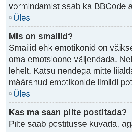
vormindamist saab ka BBCode ab
Üles
Mis on smailid?
Smailid ehk emotikonid on väikse
oma emotsioone väljendada. Neid
lehelt. Katsu nendega mitte liial
määranud emotikonide limiidi pot
Üles
Kas ma saan pilte postitada?
Pilte saab postitusse kuvada, a