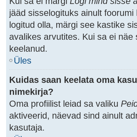
Kui sa ei märgi
Logi mind sisse a
jääd sisselogituks ainult foorumi
logitud olla, märgi see kastike s
avalikes arvutites. Kui sa ei näe
keelanud.
Üles
Kuidas saan keelata oma kasut
nimekirja?
Oma profiilist leiad sa valiku
Pei
aktiveerid, näevad sind ainult ad
kasutaja.