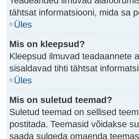
Teadeanded ilmuvad alafoorumis t
tähtsat informatsiooni, mida sa 
Üles
Mis on kleepsud?
Kleepsud ilmuvad teadaannete all
sisaldavad tihti tähtsat informat
Üles
Mis on suletud teemad?
Suletud teemad on sellised teem
postitada. Teemasid võidakse su
saada sulgeda omaenda teemasid,