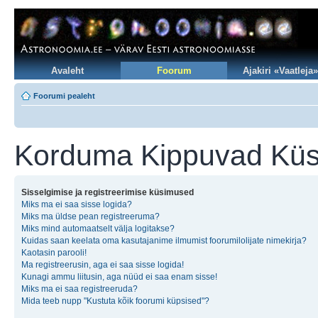
Avaleht
Foorum
Ajakiri «Vaatleja»
Foorumi pealeht
Korduma Kippuvad Kü
Sisselgimise ja registreerimise küsimused
Miks ma ei saa sisse logida?
Miks ma üldse pean registreeruma?
Miks mind automaatselt välja logitakse?
Kuidas saan keelata oma kasutajanime ilmumist foorumilolijate nimekirja?
Kaotasin parooli!
Ma registreerusin, aga ei saa sisse logida!
Kunagi ammu liitusin, aga nüüd ei saa enam sisse!
Miks ma ei saa registreeruda?
Mida teeb nupp "Kustuta kõik foorumi küpsised"?