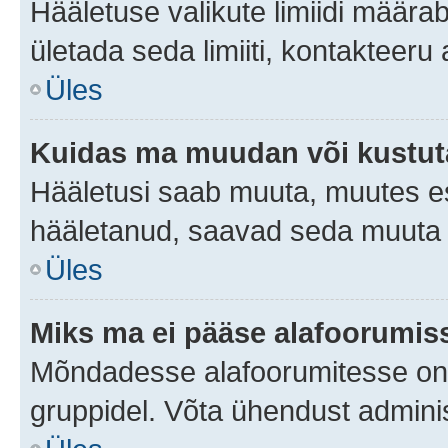
Hääletuse valikute limiidi määra
ületada seda limiiti, kontakteeru
Üles
Kuidas ma muudan või kustut
Hääletusi saab muuta, muutes es
hääletanud, saavad seda muuta a
Üles
Miks ma ei pääse alafoorumis
Mõndadesse alafoorumitesse on li
gruppidel. Võta ühendust adminis