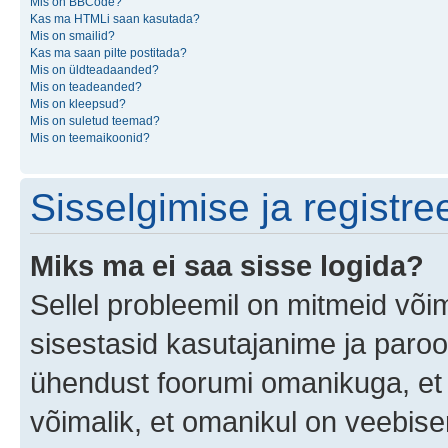
Mis on BBCode?
Kas ma HTMLi saan kasutada?
Mis on smailid?
Kas ma saan pilte postitada?
Mis on üldteadaanded?
Mis on teadeanded?
Mis on kleepsud?
Mis on suletud teemad?
Mis on teemaikoonid?
Sisselgimise ja registr
Miks ma ei saa sisse logida?
Sellel probleemil on mitmeid võim
sisestasid kasutajanime ja parool
ühendust foorumi omanikuga, et 
võimalik, et omanikul on veebiser