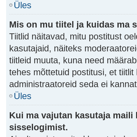
Üles
Mis on mu tiitel ja kuidas m
Tiitlid näitavad, mitu postitust oe
kasutajaid, näiteks moderaatorei
tiitleid muuta, kuna need määrab 
tehes mõttetuid postitusi, et tii
administraatoreid seda ei kanna
Üles
Kui ma vajutan kasutaja maili 
sisselogimist.