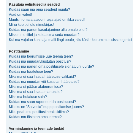
Kasutaja eelistused ja seaded
Kuidas saan ma oma seadeid muuta?
Ajad on valed!
Muutsin oma ajatsooni, aga ajad on ikka valed!
Minu keelt ei ole nimekirjas!
Kuidas ma panen kasutajanime alla omale pildi?
Mis on mu tiitel ja kuidas ma seda muudan?
Kui ma vajutan kasutaja maili lingi peale, siis küsib foorum mult sisselogimist.
Postitamine
Kuidas ma foorumisse uue teema teen?
Kuidas ma muudan/kustutan postitusi?
Kuidas ma panen oma postitusele signatuuri juurde?
Kuidas ma hääletuse teen?
Miks ma ei saa lisada hääletuse valikuid?
Kuidas ma muudan või kustutan hääletuse?
Miks ma ei pääse alafoorumisse?
Miks ma ei saa lisada manuseid?
Miks ma hoiatuse sain?
Kuidas ma saan raporteerida postitusest?
Milleks on "Salvesta" nupp postitamise juures?
Miks peab mu postitust heaks kiitma?
Kuidas ma tõstatan oma teemat?
Vormindamine ja teemade tüübid