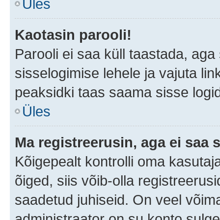
Üles
Kaotasin parooli!
Parooli ei saa küll taastada, ag
sisselogimise lehele ja vajuta lin
peaksidki taas saama sisse logi
Üles
Ma registreerusin, aga ei saa s
Kõigepealt kontrolli oma kasutaja
õiged, siis võib-olla registreerus
saadetud juhiseid. On veel võimal
administraator on su konto sulg