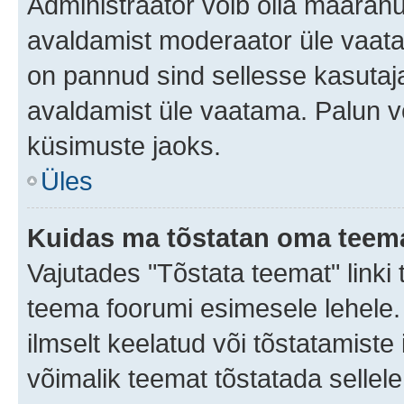
Administraator võib olla määran
avaldamist moderaator üle vaata
on pannud sind sellesse kasutaja
avaldamist üle vaatama. Palun v
küsimuste jaoks.
Üles
Kuidas ma tõstatan oma teem
Vajutades "Tõstata teemat" linki
teema foorumi esimesele lehele.
ilmselt keelatud või tõstatamiste 
võimalik teemat tõstatada sellele