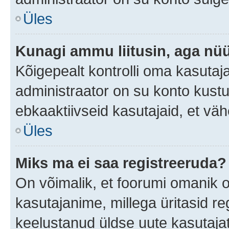
Üles
Kunagi ammu liitusin, aga nüü
Kõigepealt kontrolli oma kasutaj
administraator on su konto kust
ebkaaktiivseid kasutajaid, et v
Üles
Miks ma ei saa registreeruda?
On võimalik, et foorumi omanik 
kasutajanime, millega üritasid re
keelustanud üldse uute kasutaja