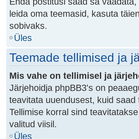
Enda postitusi saad sa vaadata, k
leida oma teemasid, kasuta täien
sobivaks.
Üles
Teemade tellimised ja j
Mis vahe on tellimisel ja järjeh
Järjehoidja phpBB3's on peaaegu
teavitata uuendusest, kuid saad t
Tellimise korral sind teavitatak
valitud viisil.
Üles