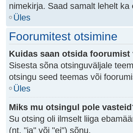
nimekirja. Saad samalt lehelt k
Üles
Foorumitest otsimine
Kuidas saan otsida foorumist 
Sisesta sõna otsinguväljale teem
otsingu seed teemas või foorumis
Üles
Miks mu otsingul pole vasteid
Su otsing oli ilmselt liiga ebamää
(nt. "ja" või "ei") sõnu.