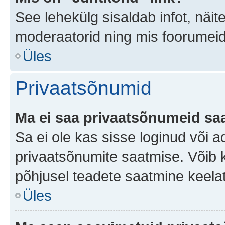
See lehekülg sisaldab infot, näit
moderaatorid ning mis foorumei
Üles
Privaatsõnumid
Ma ei saa privaatsõnumeid saa
Sa ei ole kas sisse loginud või 
privaatsõnumite saatmise. Võib ka 
põhjusel teadete saatmine keela
Üles