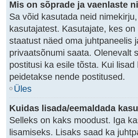
Mis on sõprade ja vaenlaste n
Sa võid kasutada neid nimekirju
kasutajatest. Kasutajate, kes on
staatust näed oma juhtpaneelis ja
privaatsõnumi saata. Olenevalt st
postitusi ka esile tõsta. Kui lisa
peidetakse nende postitused.
Üles
Kuidas lisada/eemaldada kasut
Selleks on kaks moodust. Iga kasu
lisamiseks. Lisaks saad ka juhtp