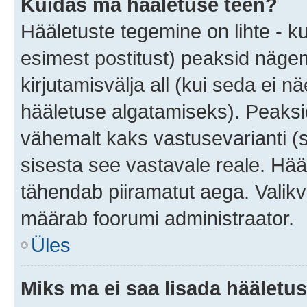
Kuidas ma hääletuse teen?
Hääletuste tegemine on lihte - 
esimest postitust) peaksid näg
kirjutamisvälja all (kui seda ei 
hääletuse algatamiseks). Peaksid
vähemalt kaks vastusevarianti (s
sisesta see vastavale reale. Hää
tähendab piiramatut aega. Valikva
määrab foorumi administraator.
Üles
Miks ma ei saa lisada hääletus