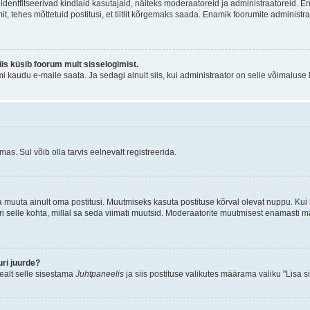
õi identfitseerivad kindlaid kasutajaid, näiteks moderaatoreid ja administraatoreid. 
it, tehes mõttetuid postitusi, et tiitlit kõrgemaks saada. Enamik foorumite adminis
siis küsib foorum mult sisselogimist.
mi kaudu e-maile saata. Ja sedagi ainult siis, kui administraator on selle võimaluse
as. Sul võib olla tarvis eelnevalt registreerida.
a muuta ainult oma postitusi. Muutmiseks kasuta postituse kõrval olevat nuppu. Ku
iri selle kohta, millal sa seda viimati muutsid. Moderaatorite muutmisest enamasti mä
ri juurde?
pealt selle sisestama
Juhtpaneelis
ja siis postituse valikutes määrama valiku "Lisa s