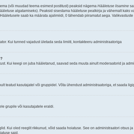
d teema (või muudad teema esimest postitust) peaksid nägema
Hääletuse lisamine
sak
ääletuse algatamiseks). Peaksid sisestama hääletuse pealkirja ja vähemalt kaks va
 Hääletusele saab ka määrata ajalimiidi, 0 tähendab piiramatut aega. Valikvastuste 
tor. Kui tunned vajadust ületada seda limiiti, kontakteeru administraatoriga
e?
ust. Kui keegi on juba hääletanud, saavad seda muuta ainult moderaatorid ja admin
t teatud kasutajatel või gruppidel. Võta ühendust administraatoriga, et saada ligi
e grupile või kasutajatele eraldi.
glid. Kui oled reeglit rikkunud, võid saada hoiatuse. See on administraatori otsus 
oiatuse said.