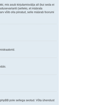
ki, mis asub kirjutamisvälja all (kui seda ei
stusevarianti (selleks, et määrata
arv võib olla piiratud, selle määrab foorumi
istraatorid.
pääs.
ja phpBB pole sellega seotud. Võta ühendust