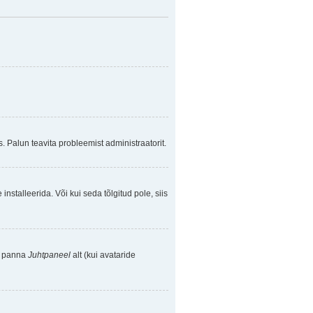
. Palun teavita probleemist administraatorit.
nstalleerida. Või kui seda tõlgitud pole, siis
se panna
Juhtpaneel
alt (kui avataride