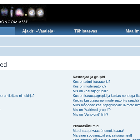
Ajakiri «Vaatleja»
Tähistaevas
Maailm
sed
Kasutajad ja grupid
Kes on administraatorid?
Kes on moderaatorid?
Mis on kasutajagrupid?
rumilolijate nimekirja?
Kus on kasutajagrupid ja kuidas nendega lii
Kuidas kasutajagrupi moderaatoriks saada?
Miks mõndade kasutajagruppide liikmete nim
!
Mis on "Vaikimisi grupp"?
Mis on "Juhtkond" link?
Privaatsõnumid
Ma ei saa privaatsõnumeid saata!
Ma saan soovimatuid privaatsõnumeid!