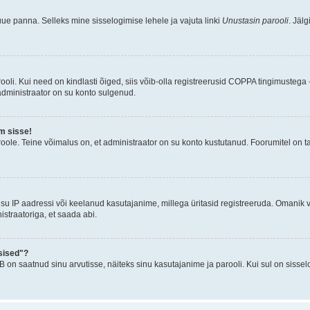
uue panna. Selleks mine sisselogimise lehele ja vajuta linki
Unustasin parooli
. Jäl
oli. Kui need on kindlasti õiged, siis võib-olla registreerusid COPPA tingimustega -
 administraator on su konto sulgenud.
m sisse!
oole. Teine võimalus on, et administraator on su konto kustutanud. Foorumitel on t
su IP aadressi või keelanud kasutajanime, millega üritasid registreeruda. Omanik v
straatoriga, et saada abi.
sised"?
n saatnud sinu arvutisse, näiteks sinu kasutajanime ja parooli. Kui sul on sissel