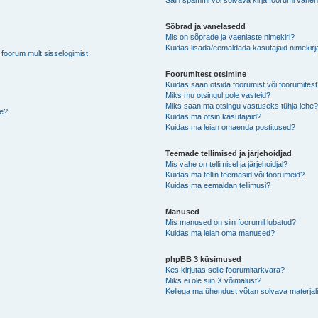
Sain spämmi või solvava kirja foorumi vahen
Sõbrad ja vanelasedd
Mis on sõprade ja vaenlaste nimekiri?
Kuidas lisada/eemaldada kasutajaid nimekirj
b foorum mult sisselogimist.
Foorumitest otsimine
Kuidas saan otsida foorumist või foorumites
Miks mu otsingul pole vasteid?
Miks saan ma otsingu vastuseks tühja lehe
de?
Kuidas ma otsin kasutajaid?
Kuidas ma leian omaenda postitused?
Teemade tellimised ja järjehoidjad
Mis vahe on tellimisel ja järjehoidjal?
Kuidas ma tellin teemasid või foorumeid?
Kuidas ma eemaldan tellimusi?
Manused
Mis manused on siin foorumil lubatud?
Kuidas ma leian oma manused?
phpBB 3 küsimused
Kes kirjutas selle foorumitarkvara?
Miks ei ole siin X võimalust?
Kellega ma ühendust võtan solvava materjali 