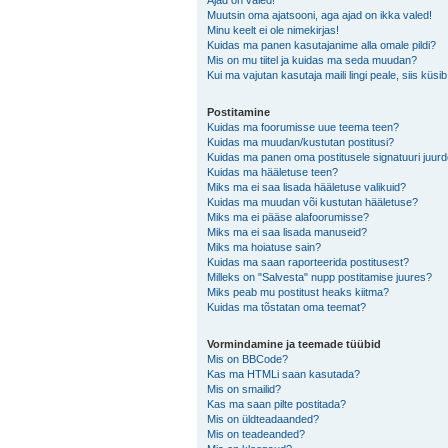
Ajad on valed!
Muutsin oma ajatsooni, aga ajad on ikka valed!
Minu keelt ei ole nimekirjas!
Kuidas ma panen kasutajanime alla omale pildi?
Mis on mu tiitel ja kuidas ma seda muudan?
Kui ma vajutan kasutaja maili lingi peale, siis küsi
Postitamine
Kuidas ma foorumisse uue teema teen?
Kuidas ma muudan/kustutan postitusi?
Kuidas ma panen oma postitusele signatuuri juur
Kuidas ma hääletuse teen?
Miks ma ei saa lisada hääletuse valikuid?
Kuidas ma muudan või kustutan hääletuse?
Miks ma ei pääse alafoorumisse?
Miks ma ei saa lisada manuseid?
Miks ma hoiatuse sain?
Kuidas ma saan raporteerida postitusest?
Milleks on "Salvesta" nupp postitamise juures?
Miks peab mu postitust heaks kiitma?
Kuidas ma tõstatan oma teemat?
Vormindamine ja teemade tüübid
Mis on BBCode?
Kas ma HTMLi saan kasutada?
Mis on smailid?
Kas ma saan pilte postitada?
Mis on üldteadaanded?
Mis on teadeanded?