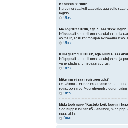
Kaotasin parooli!
Parooli ei saa küll taastada, aga selle saab 
logida.
Üles
Ma registreerusin, aga ei saa sisse logida!
Kõigepealt kontrolli oma kasutajanime ja paro
võimalik, et su konto vajab aktiveerimist või
Üles
Kunagi ammu liitusin, aga nüüd ei saa ena
Kõigepealt kontrolli oma kasutajanime ja par
vähendada andmebaasi suurust.
Üles
Miks ma ei saa registreeruda?
On võimalik, et foorumi omanik on bänninud 
registreerimise. Võta ühenudst foorum admini
Üles
Mida teeb nupp "Kustuta kõik foorumi küp
See nupp kustutab kõik andmed, mida phpBB o
nupp aidata.
Üles