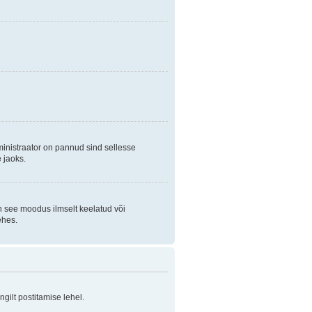
ministraator on pannud sind sellesse
 jaoks.
on see moodus ilmselt keelatud või
ehes.
ilt postitamise lehel.