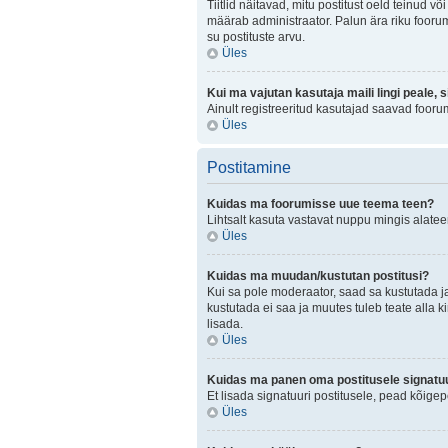
Tiitlid näitavad, mitu postitust oeld teinud v
määrab administraator. Palun ära riku foorum
su postituste arvu.
Üles
Kui ma vajutan kasutaja maili lingi peale, 
Ainult registreeritud kasutajad saavad fooru
Üles
Postitamine
Kuidas ma foorumisse uue teema teen?
Lihtsalt kasuta vastavat nuppu mingis alateem
Üles
Kuidas ma muudan/kustutan postitusi?
Kui sa pole moderaator, saad sa kustutada j
kustutada ei saa ja muutes tuleb teate alla k
lisada.
Üles
Kuidas ma panen oma postitusele signatuu
Et lisada signatuuri postitusele, pead kõige
Üles