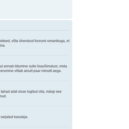
orrektsed, võta ühendust foorumi omanikuga, et
ama.
ul annab liitumine sulle lisavõimalusi, mida
eerumine võtab ainult paar minutit aega.
 tahad alati sisse logitud olla, märgi see
anud.
 varjatud kasutaja.