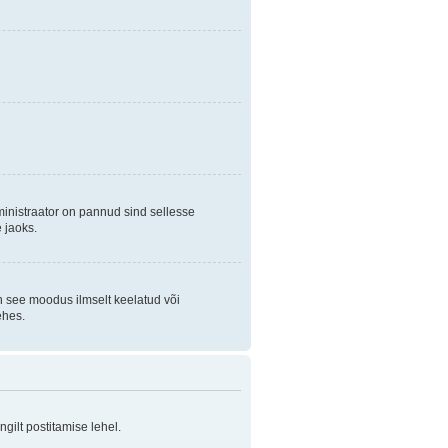
ministraator on pannud sind sellesse
 jaoks.
on see moodus ilmselt keelatud või
ehes.
ilt postitamise lehel.