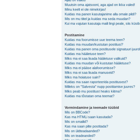
Ajad on valed!
Muutsin oma ajatsooni, aga ajad on ikka valed!
Minu keelt ei ole nimekirjas!
Kuidas ma panen kasutajanime alla omale pildi?
Mis on mu tiitel ja kuidas ma seda muudan?
Kui ma vajutan kasutaja maili lingi peale, siis küsi
Postitamine
Kuidas ma foorumisse uue teema teen?
Kuidas ma muudan/kustutan postitusi?
Kuidas ma panen oma postitusele signatuuri juur
Kuidas ma hääletuse teen?
Miks ma ei saa lisada hääletuse valikuid?
Kuidas ma muudan või kustutan hääletuse?
Miks ma ei pääse alafoorumisse?
Miks ma ei saa lisada manuseid?
Miks ma hoiatuse sain?
Kuidas ma saan raporteerida postitusest?
Milleks on "Salvesta" nupp postitamise juures?
Miks peab mu postitust heaks kiitma?
Kuidas ma tõstatan oma teemat?
Vormindamine ja teemade tüübid
Mis on BBCode?
Kas ma HTMLi saan kasutada?
Mis on smailid?
Kas ma saan pilte postitada?
Mis on üldteadaanded?
Mis on teadeanded?