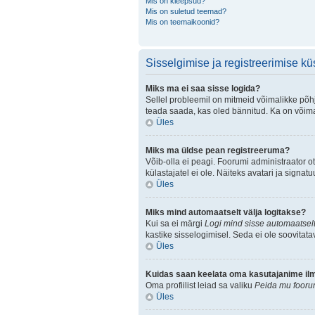
Mis on kleepsud?
Mis on suletud teemad?
Mis on teemaikoonid?
Sisselgimise ja registreerimise k
Miks ma ei saa sisse logida?
Sellel probleemil on mitmeid võimalikke põhju
teada saada, kas oled bännitud. Ka on võimal
Üles
Miks ma üldse pean registreeruma?
Võib-olla ei peagi. Foorumi administraator ot
külastajatel ei ole. Näiteks avatari ja sign
Üles
Miks mind automaatselt välja logitakse?
Kui sa ei märgi
Logi mind sisse automaatselt
kastike sisselogimisel. Seda ei ole soovitata
Üles
Kuidas saan keelata oma kasutajanime ilmu
Oma profiilist leiad sa valiku
Peida mu foorum
Üles