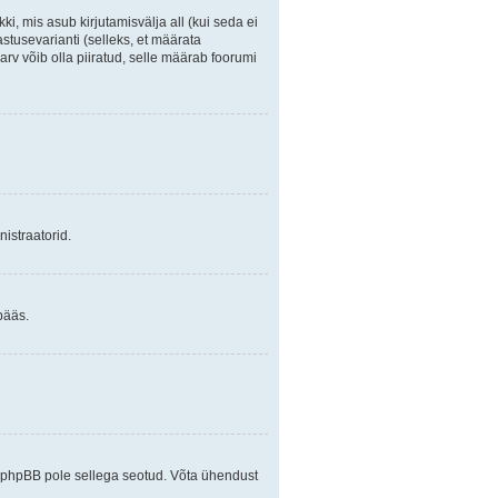
ki, mis asub kirjutamisvälja all (kui seda ei
stusevarianti (selleks, et määrata
arv võib olla piiratud, selle määrab foorumi
istraatorid.
pääs.
ja phpBB pole sellega seotud. Võta ühendust