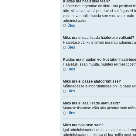
Kuidas ma hääletuse teen?
Hääletuste tegemine on lihte - kui postita
näe, siis arvatavasti puuduvad sul õigused h
vastusevarianti, sisesta see vastavale reale.
administraator.
Üles
Miks ma ei saa lisada hääletuse valikuid?
Hääletuse valikute limiidi määrab administraa
Üles
Kuidas ma muudan või kustutan hääletus
Hääletusi saab muuta, muutes esimest postit
Üles
Miks ma ei pääse alafoorumisse?
Mõndadesse alafoorumitesse on ligipääs ainul
Üles
Miks ma ei saa lisada manuseid?
Manuse lisamine võib olla piiratud vaid mõnel
Üles
Miks ma hoiatuse sain?
Igal administraatoril on oma saidil omad ree
administraatoriga, kui sa ei tea, mille eest h