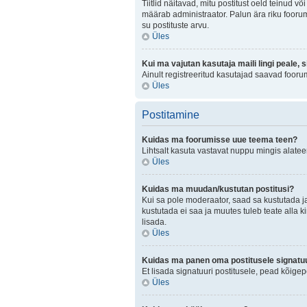
Tiitlid näitavad, mitu postitust oeld teinud v
määrab administraator. Palun ära riku foorum
su postituste arvu.
Üles
Kui ma vajutan kasutaja maili lingi peale, 
Ainult registreeritud kasutajad saavad fooru
Üles
Postitamine
Kuidas ma foorumisse uue teema teen?
Lihtsalt kasuta vastavat nuppu mingis alateem
Üles
Kuidas ma muudan/kustutan postitusi?
Kui sa pole moderaator, saad sa kustutada j
kustutada ei saa ja muutes tuleb teate alla k
lisada.
Üles
Kuidas ma panen oma postitusele signatuu
Et lisada signatuuri postitusele, pead kõige
Üles