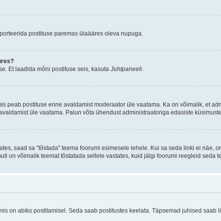
aporteerida postituse paremas ülaääres oleva nupuga.
ures?
e. Et laadida mõni postituse seis, kasuta
Juhtpaneel
i.
mis peab postituse enne avaldamist moderaator üle vaatama. Ka on võimalik, et ad
e avaldamist üle vaatama. Palun võta ühendust administraatoriga edasiste küsimuste
ates, saad sa "tõstada" teema foorumi esimesele lehele. Kui sa seda linki ei näe, 
muti on võimalik teemat tõstatada sellele vastates, kuid jälgi foorumi reegleid seda t
 on abiks postitamisel. Seda saab postitustes keelata. Täpsemad juhised saab ling