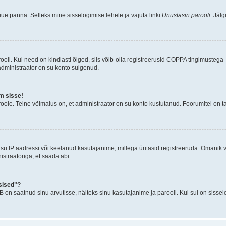
uue panna. Selleks mine sisselogimise lehele ja vajuta linki
Unustasin parooli
. Jäl
oli. Kui need on kindlasti õiged, siis võib-olla registreerusid COPPA tingimustega -
 administraator on su konto sulgenud.
m sisse!
oole. Teine võimalus on, et administraator on su konto kustutanud. Foorumitel on t
su IP aadressi või keelanud kasutajanime, millega üritasid registreeruda. Omanik v
straatoriga, et saada abi.
sised"?
n saatnud sinu arvutisse, näiteks sinu kasutajanime ja parooli. Kui sul on sissel