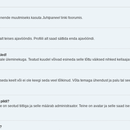
a nende muutmiseks kasuta
Juhtpaneel
linki foorumis.
lt teises ajavööndis. Profiili alt saad sättida enda ajavööndi.
aled!
ajale üleminekuga. Teatud kuudel võivad esineda selle tõttu väiksed nihked kellaajas
seda keelt või ei ole keegi seda veel tõlkinud. Võta temaga ühendust ja palu tal see i
pildi?
e on seotud tiitliga ja selle määrab administraator. Teine on avatar ja selle saad i
n?