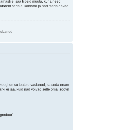
Enamasti ei saa tiitleid muuta, kuna need
traatoreid seda ei kannata ja nad madaldavad
 lubanud.
i keegi on su teatele vastanud, sa seda enam
rki ei jää, kuid nad võivad selle omal soovil
ignatuur".