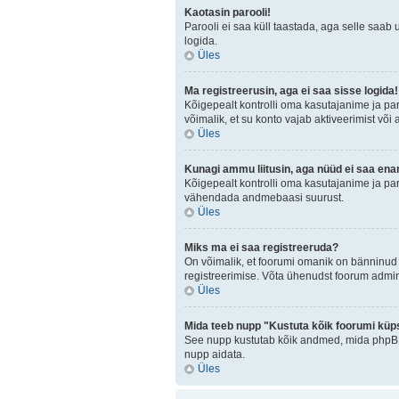
Kaotasin parooli!
Parooli ei saa küll taastada, aga selle saab 
logida.
Üles
Ma registreerusin, aga ei saa sisse logida!
Kõigepealt kontrolli oma kasutajanime ja paro
võimalik, et su konto vajab aktiveerimist või
Üles
Kunagi ammu liitusin, aga nüüd ei saa ena
Kõigepealt kontrolli oma kasutajanime ja par
vähendada andmebaasi suurust.
Üles
Miks ma ei saa registreeruda?
On võimalik, et foorumi omanik on bänninud 
registreerimise. Võta ühenudst foorum admini
Üles
Mida teeb nupp "Kustuta kõik foorumi küp
See nupp kustutab kõik andmed, mida phpBB o
nupp aidata.
Üles