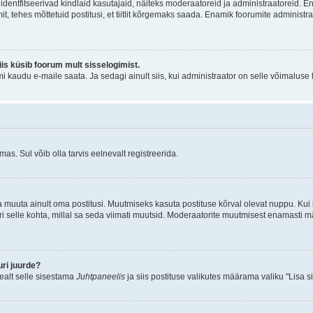
õi identfitseerivad kindlaid kasutajaid, näiteks moderaatoreid ja administraatoreid. 
it, tehes mõttetuid postitusi, et tiitlit kõrgemaks saada. Enamik foorumite adminis
siis küsib foorum mult sisselogimist.
mi kaudu e-maile saata. Ja sedagi ainult siis, kui administraator on selle võimaluse
as. Sul võib olla tarvis eelnevalt registreerida.
a muuta ainult oma postitusi. Muutmiseks kasuta postituse kõrval olevat nuppu. Ku
iri selle kohta, millal sa seda viimati muutsid. Moderaatorite muutmisest enamasti mä
ri juurde?
pealt selle sisestama
Juhtpaneelis
ja siis postituse valikutes määrama valiku "Lisa s