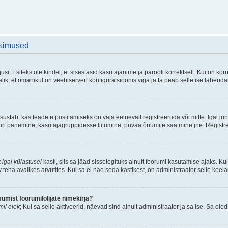
üsimused
si. Esiteks ole kindel, et sisestasid kasutajanime ja parooli korrektselt. Kui on k
ik, et omanikul on veebiserveri konfiguratsioonis viga ja ta peab selle ise lahend
sustab, kas teadete postitamiseks on vaja eelnevalt registreeruda või mitte. Igal juh
atuuri panemine, kasutajagruppidesse liitumine, privaatõnumite saatmine jne. Registr
 igal külastusel
kasti, siis sa jääd sisselogituks ainult foorumi kasutamise ajaks. Kui
v teha avalikes arvutites. Kui sa ei näe seda kastikest, on administraator selle keel
mist foorumilolijate nimekirja?
il olek
; Kui sa selle aktiveerid, näevad sind ainult administraator ja sa ise. Sa oled