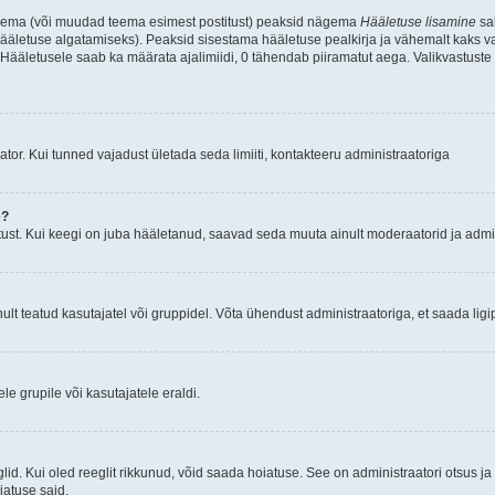
d teema (või muudad teema esimest postitust) peaksid nägema
Hääletuse lisamine
sak
ääletuse algatamiseks). Peaksid sisestama hääletuse pealkirja ja vähemalt kaks va
 Hääletusele saab ka määrata ajalimiidi, 0 tähendab piiramatut aega. Valikvastuste 
tor. Kui tunned vajadust ületada seda limiiti, kontakteeru administraatoriga
e?
ust. Kui keegi on juba hääletanud, saavad seda muuta ainult moderaatorid ja admin
t teatud kasutajatel või gruppidel. Võta ühendust administraatoriga, et saada ligi
e grupile või kasutajatele eraldi.
glid. Kui oled reeglit rikkunud, võid saada hoiatuse. See on administraatori otsus 
oiatuse said.