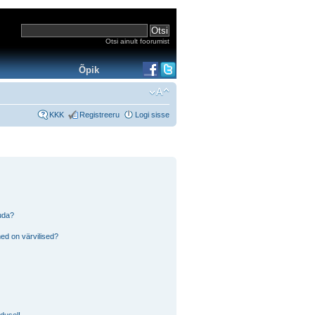
Otsi ainult foorumist
Õpik
KKK
Registreeru
Logi sisse
tuda?
ed on värvilised?