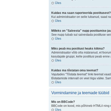
Üles
Kuidas ma saan raporteerida postitusest?
Kui administraator on selle lubanud, saad r
Üles
Milleks on "Salvesta" nupp postitamise ju
See nupp lubab sul salvestada postituse seis
Üles
Miks peab mu postitust heaks kiitma?
Administraator võib olla määranud, et fooru
kasutajate gruppi, kelle postitusi peab enn
Üles
Kuidas ma tõstatan oma teemat?
Vajutades "Tõstata teemat" linki teemat vaad
tõstatamiste intervall on veel liiga väike. Sa
Üles
Vormindamine ja teemade tüübid
Mis on BBCode?
BBCode on kood, mis põhineb HTMLil ning mis
Üles