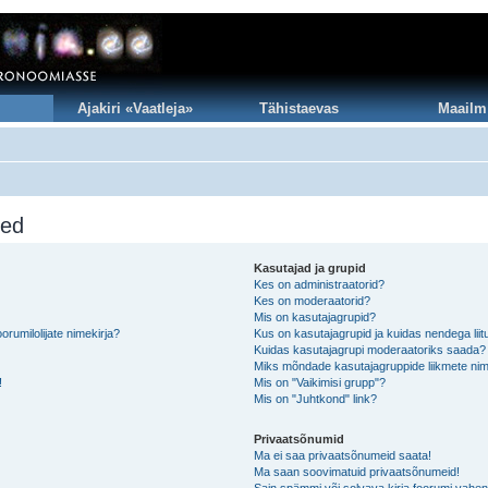
Ajakiri «Vaatleja»
Tähistaevas
Maailm
sed
Kasutajad ja grupid
Kes on administraatorid?
Kes on moderaatorid?
Mis on kasutajagrupid?
rumilolijate nimekirja?
Kus on kasutajagrupid ja kuidas nendega lii
Kuidas kasutajagrupi moderaatoriks saada?
Miks mõndade kasutajagruppide liikmete nim
!
Mis on "Vaikimisi grupp"?
Mis on "Juhtkond" link?
Privaatsõnumid
Ma ei saa privaatsõnumeid saata!
Ma saan soovimatuid privaatsõnumeid!