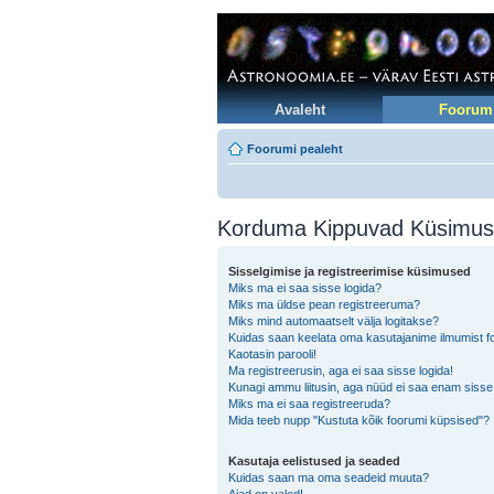
Avaleht
Foorum
Foorumi pealeht
Korduma Kippuvad Küsimu
Sisselgimise ja registreerimise küsimused
Miks ma ei saa sisse logida?
Miks ma üldse pean registreeruma?
Miks mind automaatselt välja logitakse?
Kuidas saan keelata oma kasutajanime ilmumist foo
Kaotasin parooli!
Ma registreerusin, aga ei saa sisse logida!
Kunagi ammu liitusin, aga nüüd ei saa enam sisse
Miks ma ei saa registreeruda?
Mida teeb nupp "Kustuta kõik foorumi küpsised"?
Kasutaja eelistused ja seaded
Kuidas saan ma oma seadeid muuta?