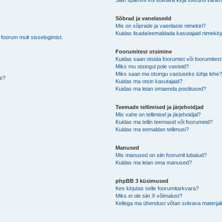
Sain spämmi või solvava kirja foorumi vahen
Sõbrad ja vanelasedd
Mis on sõprade ja vaenlaste nimekiri?
Kuidas lisada/eemaldada kasutajaid nimekirj
b foorum mult sisselogimist.
Foorumitest otsimine
Kuidas saan otsida foorumist või foorumites
Miks mu otsingul pole vasteid?
Miks saan ma otsingu vastuseks tühja lehe
de?
Kuidas ma otsin kasutajaid?
Kuidas ma leian omaenda postitused?
Teemade tellimised ja järjehoidjad
Mis vahe on tellimisel ja järjehoidjal?
Kuidas ma tellin teemasid või foorumeid?
Kuidas ma eemaldan tellimusi?
Manused
Mis manused on siin foorumil lubatud?
Kuidas ma leian oma manused?
phpBB 3 küsimused
Kes kirjutas selle foorumitarkvara?
Miks ei ole siin X võimalust?
Kellega ma ühendust võtan solvava materjali 