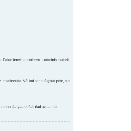
. Palun teavita probleemist administraatorit.
nstalleerida. Või kui seda tõlgitud pole, siis
se panna
Juhtpaneel
alt (kui avataride