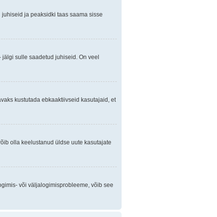
gi juhiseid ja peaksidki taas saama sisse
 jälgi sulle saadetud juhiseid. On veel
avaks kustutada ebkaaktiivseid kasutajaid, et
õib olla keelustanud üldse uute kasutajate
ogimis- või väljalogimisprobleeme, võib see