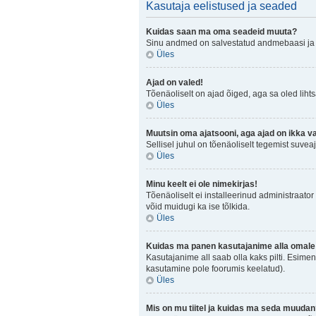
Kasutaja eelistused ja seaded
Kuidas saan ma oma seadeid muuta?
Sinu andmed on salvestatud andmebaasi j
Üles
Ajad on valed!
Tõenäoliselt on ajad õiged, aga sa oled lihtsa
Üles
Muutsin oma ajatsooni, aga ajad on ikka v
Sellisel juhul on tõenäoliselt tegemist suve
Üles
Minu keelt ei ole nimekirjas!
Tõenäoliselt ei installeerinud administraator 
võid muidugi ka ise tõlkida.
Üles
Kuidas ma panen kasutajanime alla omale 
Kasutajanime all saab olla kaks pilti. Esimen
kasutamine pole foorumis keelatud).
Üles
Mis on mu tiitel ja kuidas ma seda muuda