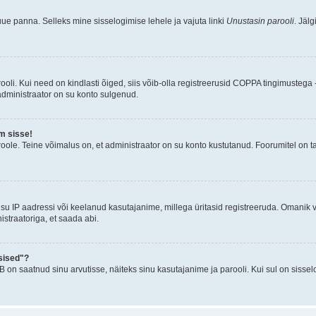
uue panna. Selleks mine sisselogimise lehele ja vajuta linki
Unustasin parooli
. Jäl
oli. Kui need on kindlasti õiged, siis võib-olla registreerusid COPPA tingimustega -
 administraator on su konto sulgenud.
m sisse!
oole. Teine võimalus on, et administraator on su konto kustutanud. Foorumitel on t
su IP aadressi või keelanud kasutajanime, millega üritasid registreeruda. Omanik v
straatoriga, et saada abi.
sised"?
n saatnud sinu arvutisse, näiteks sinu kasutajanime ja parooli. Kui sul on sissel