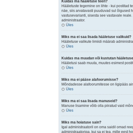
Kuidas ma hääletuse teen?
Hääletuste tegemine on lihte - kui postita
näe, siis arvatavasti puuduvad sul õigused h
vastusevarianti, sisesta see vastavale reale.
administraator.
Üles
Miks ma ei saa lisada hääletuse valikuid?
Hääletuse valikute limiidi määrab administraa
Üles
Kuidas ma muudan või kustutan hääletus
Hääletusi saab muuta, muutes esimest postit
Üles
Miks ma ei pääse alafoorumisse?
Mõndadesse alafoorumitesse on ligipääs ainul
Üles
Miks ma ei saa lisada manuseid?
Manuse lisamine võib olla piiratud vaid mõnel
Üles
Miks ma hoiatuse sain?
Igal administraatoril on oma saidil omad ree
administraatoriga, kui sa ei tea, mille eest h