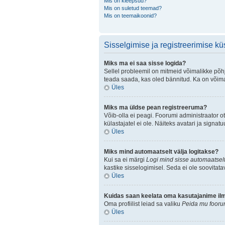
Mis on kleepsud?
Mis on suletud teemad?
Mis on teemaikoonid?
Sisselgimise ja registreerimise k
Miks ma ei saa sisse logida?
Sellel probleemil on mitmeid võimalikke põhju
teada saada, kas oled bännitud. Ka on võimal
Üles
Miks ma üldse pean registreeruma?
Võib-olla ei peagi. Foorumi administraator ot
külastajatel ei ole. Näiteks avatari ja sign
Üles
Miks mind automaatselt välja logitakse?
Kui sa ei märgi
Logi mind sisse automaatselt
kastike sisselogimisel. Seda ei ole soovitata
Üles
Kuidas saan keelata oma kasutajanime ilmu
Oma profiilist leiad sa valiku
Peida mu foorum
Üles