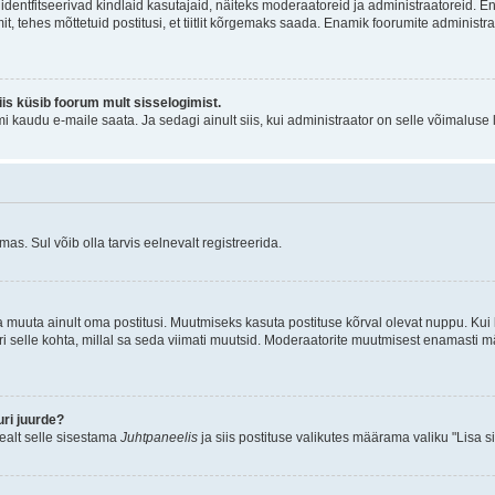
õi identfitseerivad kindlaid kasutajaid, näiteks moderaatoreid ja administraatoreid. 
it, tehes mõttetuid postitusi, et tiitlit kõrgemaks saada. Enamik foorumite adminis
siis küsib foorum mult sisselogimist.
mi kaudu e-maile saata. Ja sedagi ainult siis, kui administraator on selle võimaluse
as. Sul võib olla tarvis eelnevalt registreerida.
a muuta ainult oma postitusi. Muutmiseks kasuta postituse kõrval olevat nuppu. Ku
iri selle kohta, millal sa seda viimati muutsid. Moderaatorite muutmisest enamasti mä
ri juurde?
pealt selle sisestama
Juhtpaneelis
ja siis postituse valikutes määrama valiku "Lisa s