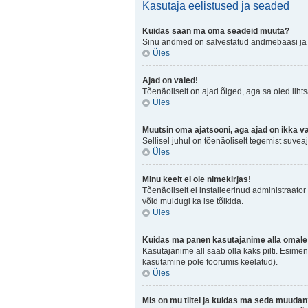
Kasutaja eelistused ja seaded
Kuidas saan ma oma seadeid muuta?
Sinu andmed on salvestatud andmebaasi j
Üles
Ajad on valed!
Tõenäoliselt on ajad õiged, aga sa oled lihtsa
Üles
Muutsin oma ajatsooni, aga ajad on ikka v
Sellisel juhul on tõenäoliselt tegemist suve
Üles
Minu keelt ei ole nimekirjas!
Tõenäoliselt ei installeerinud administraator 
võid muidugi ka ise tõlkida.
Üles
Kuidas ma panen kasutajanime alla omale 
Kasutajanime all saab olla kaks pilti. Esimen
kasutamine pole foorumis keelatud).
Üles
Mis on mu tiitel ja kuidas ma seda muuda