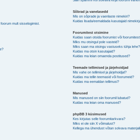
Sain spämmi või solvava kirja foorumi vahen
Sõbrad ja vanelasedd
Mis on sõprade ja vaenlaste nimekiri?
Kuidas lisada/eemaldada kasutajaid nimekirj
b foorum mult sisselogimist.
Foorumitest otsimine
Kuidas saan otsida foorumist või foorumites
Miks mu otsingul pole vasteid?
Miks saan ma otsingu vastuseks tühja lehe
de?
Kuidas ma otsin kasutajaid?
Kuidas ma leian omaenda postitused?
Teemade tellimised ja järjehoidjad
Mis vahe on tellimisel ja järjehoidjal?
Kuidas ma tellin teemasid või foorumeid?
Kuidas ma eemaldan tellimusi?
Manused
Mis manused on siin foorumil lubatud?
Kuidas ma leian oma manused?
phpBB 3 küsimused
Kes kirjutas selle foorumitarkvara?
Miks ei ole siin X võimalust?
Kellega ma ühendust võtan solvava materjali 