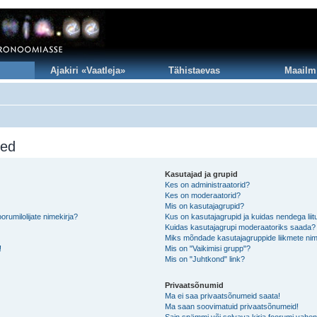
Ajakiri «Vaatleja»
Tähistaevas
Maailm
sed
Kasutajad ja grupid
Kes on administraatorid?
Kes on moderaatorid?
Mis on kasutajagrupid?
rumilolijate nimekirja?
Kus on kasutajagrupid ja kuidas nendega lii
Kuidas kasutajagrupi moderaatoriks saada?
Miks mõndade kasutajagruppide liikmete nim
!
Mis on "Vaikimisi grupp"?
Mis on "Juhtkond" link?
Privaatsõnumid
Ma ei saa privaatsõnumeid saata!
Ma saan soovimatuid privaatsõnumeid!