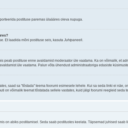
aporteerida postituse paremas ülaääres oleva nupuga.
ures?
e. Et laadida mõni postituse seis, kasuta
Juhtpaneel
i.
mis peab postituse enne avaldamist moderaator üle vaatama. Ka on võimalik, et ad
e avaldamist üle vaatama. Palun võta ühendust administraatoriga edasiste küsimuste
ates, saad sa "tõstada" teema foorumi esimesele lehele. Kui sa seda linki ei näe, 
muti on võimalik teemat tõstatada sellele vastates, kuid jälgi foorumi reegleid seda t
 on abiks postitamisel. Seda saab postitustes keelata. Täpsemad juhised saab ling