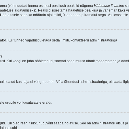
d teema (või muudad teema esimest postitust) peaksid nägema
Hääletuse lisamine
sak
ääletuse algatamiseks). Peaksid sisestama hääletuse pealkirja ja vähemalt kaks va
 Hääletusele saab ka määrata ajalimiidi, 0 tähendab piiramatut aega. Valikvastuste 
tor. Kui tunned vajadust ületada seda limiiti, kontakteeru administraatoriga
e?
ust. Kui keegi on juba hääletanud, saavad seda muuta ainult moderaatorid ja admin
t teatud kasutajatel või gruppidel. Võta ühendust administraatoriga, et saada ligi
e grupile või kasutajatele eraldi.
glid. Kui oled reeglit rikkunud, võid saada hoiatuse. See on administraatori otsus 
oiatuse said.