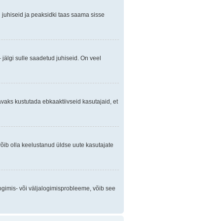
gi juhiseid ja peaksidki taas saama sisse
 jälgi sulle saadetud juhiseid. On veel
avaks kustutada ebkaaktiivseid kasutajaid, et
õib olla keelustanud üldse uute kasutajate
ogimis- või väljalogimisprobleeme, võib see