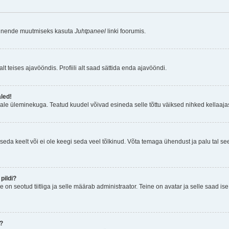
a nende muutmiseks kasuta
Juhtpaneel
linki foorumis.
lt teises ajavööndis. Profiili alt saad sättida enda ajavööndi.
aled!
ajale üleminekuga. Teatud kuudel võivad esineda selle tõttu väiksed nihked kellaajas
seda keelt või ei ole keegi seda veel tõlkinud. Võta temaga ühendust ja palu tal see i
pildi?
e on seotud tiitliga ja selle määrab administraator. Teine on avatar ja selle saad i
n?