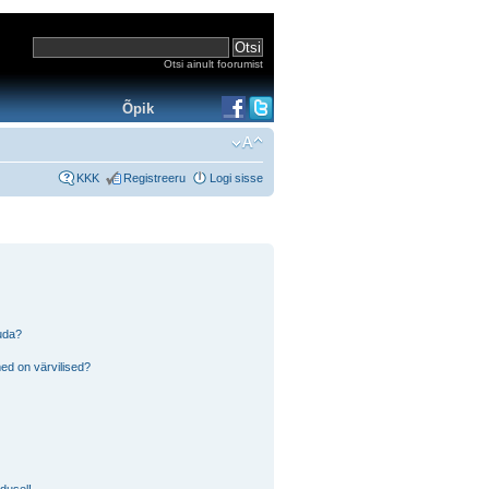
Otsi ainult foorumist
Õpik
KKK
Registreeru
Logi sisse
tuda?
ed on värvilised?