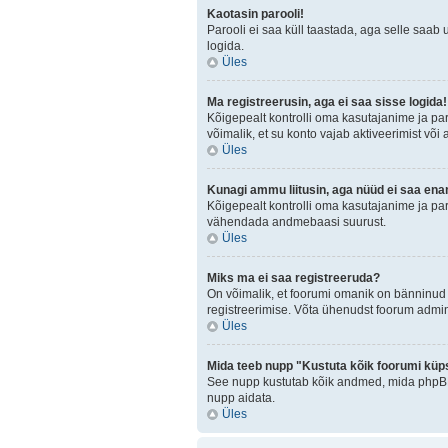
Kaotasin parooli!
Parooli ei saa küll taastada, aga selle saab 
logida.
Üles
Ma registreerusin, aga ei saa sisse logida!
Kõigepealt kontrolli oma kasutajanime ja paro
võimalik, et su konto vajab aktiveerimist või
Üles
Kunagi ammu liitusin, aga nüüd ei saa ena
Kõigepealt kontrolli oma kasutajanime ja par
vähendada andmebaasi suurust.
Üles
Miks ma ei saa registreeruda?
On võimalik, et foorumi omanik on bänninud 
registreerimise. Võta ühenudst foorum admini
Üles
Mida teeb nupp "Kustuta kõik foorumi küp
See nupp kustutab kõik andmed, mida phpBB o
nupp aidata.
Üles