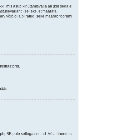
ki, mis asub kirjutamisvälja all (kui seda ei
stusevarianti (selleks, et määrata
arv võib olla piiratud, selle määrab foorumi
istraatorid.
pääs.
ja phpBB pole sellega seotud. Võta ühendust