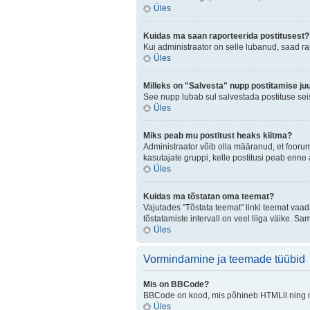
Üles
Kuidas ma saan raporteerida postitusest?
Kui administraator on selle lubanud, saad r
Üles
Milleks on "Salvesta" nupp postitamise ju
See nupp lubab sul salvestada postituse seis
Üles
Miks peab mu postitust heaks kiitma?
Administraator võib olla määranud, et fooru
kasutajate gruppi, kelle postitusi peab enn
Üles
Kuidas ma tõstatan oma teemat?
Vajutades "Tõstata teemat" linki teemat vaad
tõstatamiste intervall on veel liiga väike. Sa
Üles
Vormindamine ja teemade tüübid
Mis on BBCode?
BBCode on kood, mis põhineb HTMLil ning mis
Üles