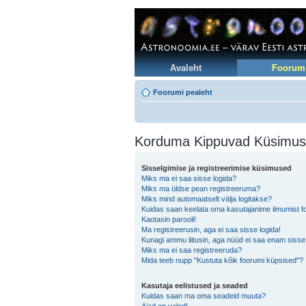
Avaleht
Foorum
Foorumi pealeht
Korduma Kippuvad Küsimu
Sisselgimise ja registreerimise küsimused
Miks ma ei saa sisse logida?
Miks ma üldse pean registreeruma?
Miks mind automaatselt välja logitakse?
Kuidas saan keelata oma kasutajanime ilmumist foo
Kaotasin parooli!
Ma registreerusin, aga ei saa sisse logida!
Kunagi ammu liitusin, aga nüüd ei saa enam sisse
Miks ma ei saa registreeruda?
Mida teeb nupp "Kustuta kõik foorumi küpsised"?
Kasutaja eelistused ja seaded
Kuidas saan ma oma seadeid muuta?