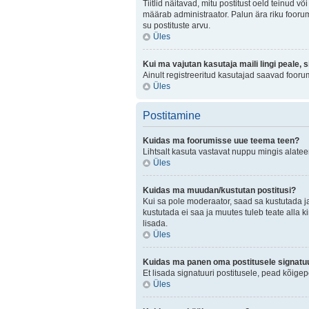
Tiitlid näitavad, mitu postitust oeld teinud v
määrab administraator. Palun ära riku foorum
su postituste arvu.
Üles
Kui ma vajutan kasutaja maili lingi peale, 
Ainult registreeritud kasutajad saavad fooru
Üles
Postitamine
Kuidas ma foorumisse uue teema teen?
Lihtsalt kasuta vastavat nuppu mingis alateem
Üles
Kuidas ma muudan/kustutan postitusi?
Kui sa pole moderaator, saad sa kustutada j
kustutada ei saa ja muutes tuleb teate alla k
lisada.
Üles
Kuidas ma panen oma postitusele signatuu
Et lisada signatuuri postitusele, pead kõige
Üles