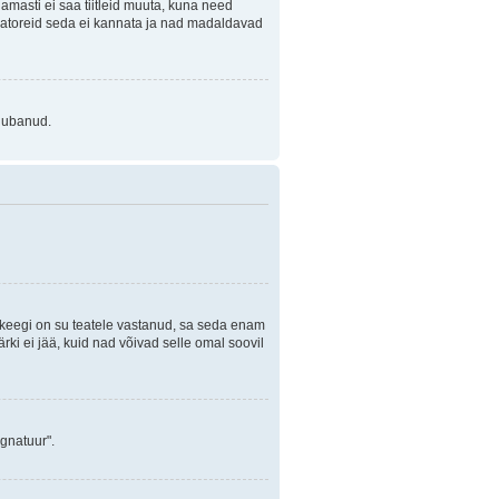
Enamasti ei saa tiitleid muuta, kuna need
traatoreid seda ei kannata ja nad madaldavad
 lubanud.
i keegi on su teatele vastanud, sa seda enam
rki ei jää, kuid nad võivad selle omal soovil
ignatuur".