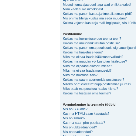
Ajad on valed!
Muutsin oma ajatsooni, aga ajad on ikka valed!
Minu keelt ei ole nimekirjas!
Kuidas ma panen kasutajanime alla omale pildi?
Mis on mu tiitel ja kuidas ma seda muudan?
Kui ma vajutan kasutaja maili lingi peale, siis küsi
Postitamine
Kuidas ma foorumisse uue teema teen?
Kuidas ma muudan/kustutan postitusi?
Kuidas ma panen oma postitusele signatuuri juur
Kuidas ma hääletuse teen?
Miks ma ei saa lisada hääletuse valikuid?
Kuidas ma muudan või kustutan hääletuse?
Miks ma ei pääse alafoorumisse?
Miks ma ei saa lisada manuseid?
Miks ma hoiatuse sain?
Kuidas ma saan raporteerida postitusest?
Milleks on "Salvesta" nupp postitamise juures?
Miks peab mu postitust heaks kiitma?
Kuidas ma tõstatan oma teemat?
Vormindamine ja teemade tüübid
Mis on BBCode?
Kas ma HTMLi saan kasutada?
Mis on smailid?
Kas ma saan pilte postitada?
Mis on üldteadaanded?
Mis on teadeanded?