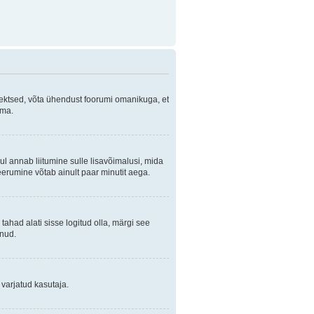
orrektsed, võta ühendust foorumi omanikuga, et
ama.
ul annab liitumine sulle lisavõimalusi, mida
eerumine võtab ainult paar minutit aega.
 tahad alati sisse logitud olla, märgi see
anud.
 varjatud kasutaja.