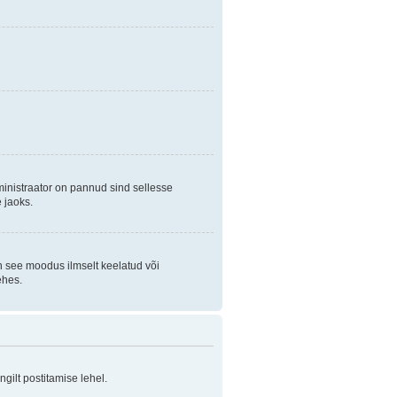
ministraator on pannud sind sellesse
 jaoks.
on see moodus ilmselt keelatud või
ehes.
ilt postitamise lehel.