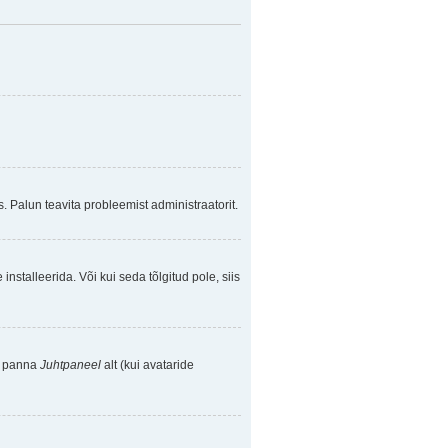
. Palun teavita probleemist administraatorit.
nstalleerida. Või kui seda tõlgitud pole, siis
se panna
Juhtpaneel
alt (kui avataride