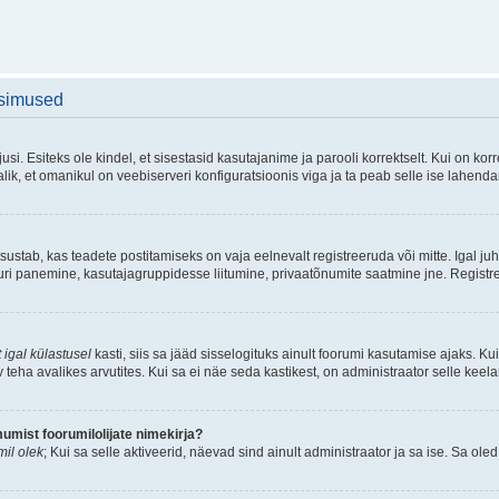
üsimused
si. Esiteks ole kindel, et sisestasid kasutajanime ja parooli korrektselt. Kui on k
ik, et omanikul on veebiserveri konfiguratsioonis viga ja ta peab selle ise lahend
sustab, kas teadete postitamiseks on vaja eelnevalt registreeruda või mitte. Igal juh
atuuri panemine, kasutajagruppidesse liitumine, privaatõnumite saatmine jne. Registr
 igal külastusel
kasti, siis sa jääd sisselogituks ainult foorumi kasutamise ajaks. Kui
v teha avalikes arvutites. Kui sa ei näe seda kastikest, on administraator selle keel
mist foorumilolijate nimekirja?
il olek
; Kui sa selle aktiveerid, näevad sind ainult administraator ja sa ise. Sa oled