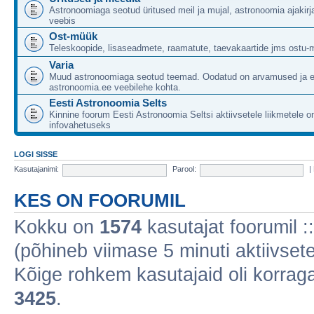
Astronoomiaga seotud üritused meil ja mujal, astronoomia ajakirj
veebis
Ost-müük
Teleskoopide, lisaseadmete, raamatute, taevakaartide jms ostu-
Varia
Muud astronoomiaga seotud teemad. Oodatud on arvamused ja 
astronoomia.ee veebilehe kohta.
Eesti Astronoomia Selts
Kinnine foorum Eesti Astronoomia Seltsi aktiivsetele liikmetele 
infovahetuseks
LOGI SISSE
Kasutajanimi:
Parool:
|
KES ON FOORUMIL
Kokku on
1574
kasutajat foorumil ::
(põhineb viimase 5 minuti aktiivsete
Kõige rohkem kasutajaid oli korraga 
3425
.