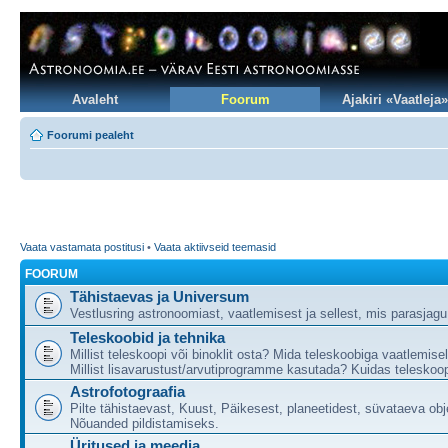
Avaleht
Foorum
Ajakiri «Vaatleja»
Foorumi pealeht
Vaata vastamata postitusi
•
Vaata aktiivseid teemasid
FOORUM
Tähistaevas ja Universum
Vestlusring astronoomiast, vaatlemisest ja sellest, mis parasjag
Teleskoobid ja tehnika
Millist teleskoopi või binoklit osta? Mida teleskoobiga vaatlemise
Millist lisavarustust/arvutiprogramme kasutada? Kuidas teleskoop
Astrofotograafia
Pilte tähistaevast, Kuust, Päikesest, planeetidest, süvataeva obj
Nõuanded pildistamiseks.
Üritused ja meedia