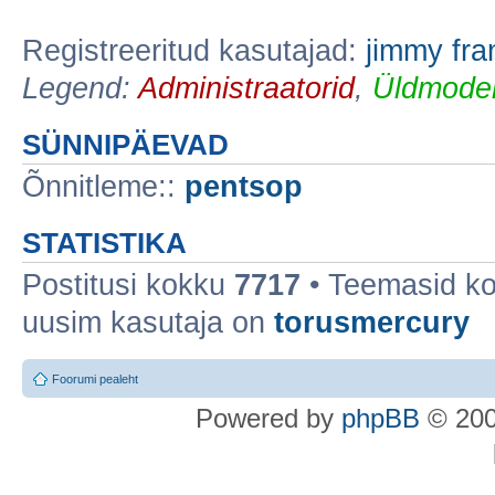
Registreeritud kasutajad:
jimmy fr
Legend:
Administraatorid
,
Üldmoder
SÜNNIPÄEVAD
Õnnitleme::
pentsop
STATISTIKA
Postitusi kokku
7717
• Teemasid k
uusim kasutaja on
torusmercury
Foorumi pealeht
Po
we
red b
y
p
hpB
B
© 200