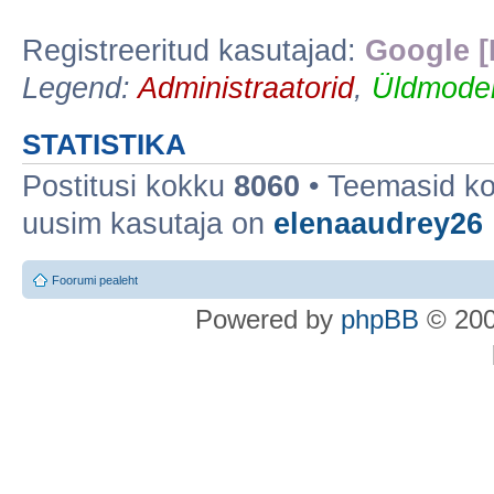
Registreeritud kasutajad:
Google [
Legend:
Administraatorid
,
Üldmoder
STATISTIKA
Postitusi kokku
8060
• Teemasid k
uusim kasutaja on
elenaaudrey26
Foorumi pealeht
Po
we
red b
y
p
hpB
B
© 200