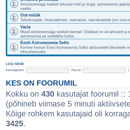
Astronoomiaga seotud üritused meil ja mujal, astronoomia ajakirj
veebis
Ost-müük
Teleskoopide, lisaseadmete, raamatute, taevakaartide jms ostu-
Varia
Muud astronoomiaga seotud teemad. Oodatud on arvamused ja 
astronoomia.ee veebilehe kohta.
Eesti Astronoomia Selts
Kinnine foorum Eesti Astronoomia Seltsi aktiivsetele liikmetele 
infovahetuseks
LOGI SISSE
Kasutajanimi:
Parool:
|
KES ON FOORUMIL
Kokku on
430
kasutajat foorumil :: 1
(põhineb viimase 5 minuti aktiivsete
Kõige rohkem kasutajaid oli korraga 
3425
.