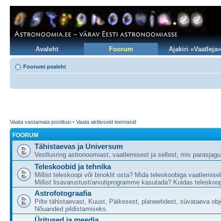
Avaleht
Foorum
Ajakiri «Vaatleja»
Foorumi pealeht
Vaata vastamata postitusi
•
Vaata aktiivseid teemasid
FOORUM
Tähistaevas ja Universum
Vestlusring astronoomiast, vaatlemisest ja sellest, mis parasjag
Teleskoobid ja tehnika
Millist teleskoopi või binoklit osta? Mida teleskoobiga vaatlemise
Millist lisavarustust/arvutiprogramme kasutada? Kuidas teleskoop
Astrofotograafia
Pilte tähistaevast, Kuust, Päikesest, planeetidest, süvataeva obj
Nõuanded pildistamiseks.
Üritused ja meedia