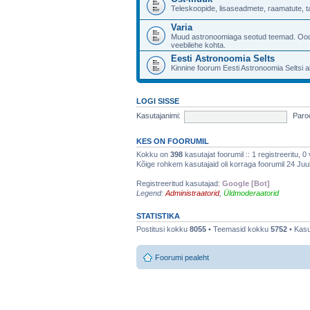
Teleskoopide, lisaseadmete, raamatute, 
Varia
Muud astronoomiaga seotud teemad. Ood
veebilehe kohta.
Eesti Astronoomia Selts
Kinnine foorum Eesti Astronoomia Seltsi a
LOGI SISSE
Kasutajanimi:
Paroo
KES ON FOORUMIL
Kokku on
398
kasutajat foorumil :: 1 registreeritu, 0
Kõige rohkem kasutajaid oli korraga foorumil 24 Juuli
Registreeritud kasutajad:
Google [Bot]
Legend:
Administraatorid
,
Üldmoderaatorid
STATISTIKA
Postitusi kokku
8055
• Teemasid kokku
5752
• Kasu
Foorumi pealeht