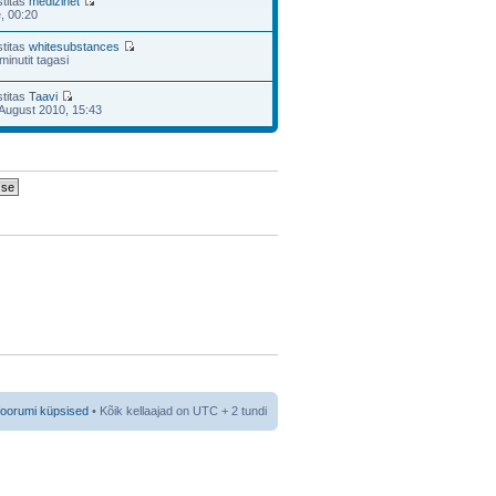
stitas
medizinet
e, 00:20
stitas
whitesubstances
minutit tagasi
stitas
Taavi
August 2010, 15:43
foorumi küpsised
• Kõik kellaajad on UTC + 2 tundi