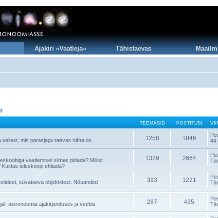
Ajakiri «Vaatleja»
Tähistaevas
Maailm
id
TEEMASID
POSTITUSI
VI
Po
1258
1846
a sellest, mis parasjagu taevas näha on
44 
Po
1329
2664
teleskoobiga vaatlemisel silmas pidada? Millist
Tä
 Kuidas teleskoopi ehitada?
Po
393
1221
neetidest, süvataeva objektidest. Nõuanded
Tä
Po
287
435
al, astronoomia ajakirjanduses ja veebis
Tä