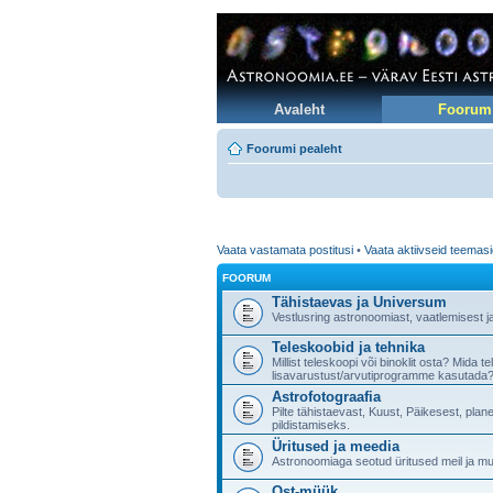
Avaleht
Foorum
Foorumi pealeht
Vaata vastamata postitusi
•
Vaata aktiivseid teemas
FOORUM
Tähistaevas ja Universum
Vestlusring astronoomiast, vaatlemisest j
Teleskoobid ja tehnika
Millist teleskoopi või binoklit osta? Mida 
lisavarustust/arvutiprogramme kasutada?
Astrofotograafia
Pilte tähistaevast, Kuust, Päikesest, pla
pildistamiseks.
Üritused ja meedia
Astronoomiaga seotud üritused meil ja muj
Ost-müük