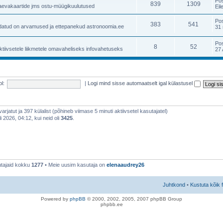
Po
839
1309
taevakaartide jms ostu-müügikuulutused
Eil
Po
383
541
atud on arvamused ja ettepanekud astronoomia.ee
31 
Po
8
52
ktiivsetele liikmetele omavaheliseks infovahetuseks
27 
l:
|
Logi mind sisse automaatselt igal külastusel
 varjatut ja 397 külalist (põhineb viimase 5 minuti aktiivsetel kasutajatel)
 2026, 04:12, kui neid oli
3425
.
tajaid kokku
1277
• Meie uusim kasutaja on
elenaaudrey26
Juhtkond
•
Kustuta kõik 
Po
we
red b
y
p
hpB
B
© 2000, 2002, 2005, 2007 ph
pBB Group
phpbb.ee