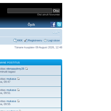
Otsi ainult foorumist
Õpik
KKK
Registreeru
Logi sisse
Tänane kuupäev 09 August 2026, 12:48
IMANE POSTITUS
stitas
elenaaudrey26
minutit tagasi
stitas
mukasa
na, 09:47
stitas
mukasa
na, 09:51
stitas
mukasa
na, 09:55