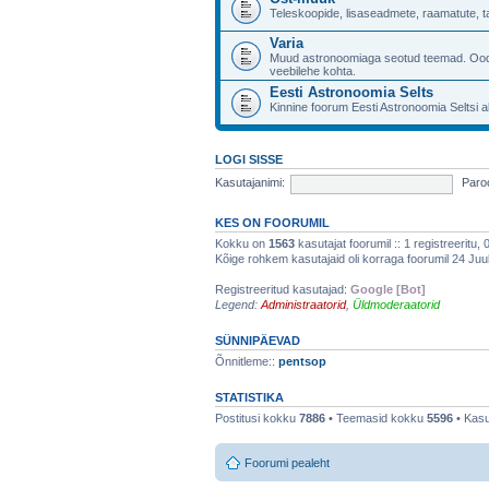
Teleskoopide, lisaseadmete, raamatute, 
Varia
Muud astronoomiaga seotud teemad. Ood
veebilehe kohta.
Eesti Astronoomia Selts
Kinnine foorum Eesti Astronoomia Seltsi a
LOGI SISSE
Kasutajanimi:
Paroo
KES ON FOORUMIL
Kokku on
1563
kasutajat foorumil :: 1 registreeritu, 
Kõige rohkem kasutajaid oli korraga foorumil 24 Juuli
Registreeritud kasutajad:
Google [Bot]
Legend:
Administraatorid
,
Üldmoderaatorid
SÜNNIPÄEVAD
Õnnitleme::
pentsop
STATISTIKA
Postitusi kokku
7886
• Teemasid kokku
5596
• Kasu
Foorumi pealeht