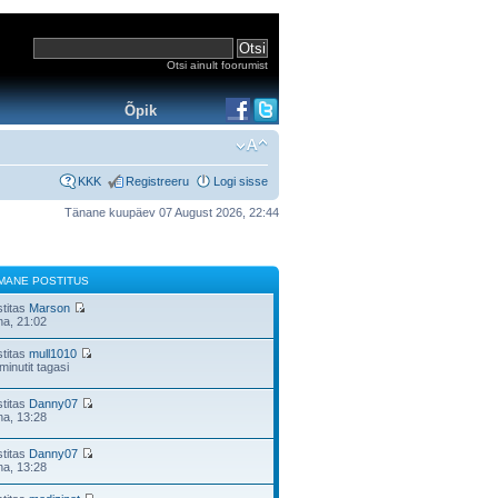
Otsi ainult foorumist
Õpik
KKK
Registreeru
Logi sisse
Tänane kuupäev 07 August 2026, 22:44
IMANE POSTITUS
stitas
Marson
na, 21:02
stitas
mull1010
minutit tagasi
stitas
Danny07
na, 13:28
stitas
Danny07
na, 13:28