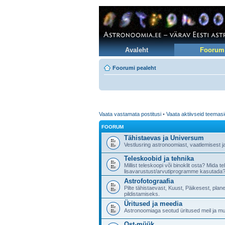
Avaleht
Foorum
Foorumi pealeht
Vaata vastamata postitusi
•
Vaata aktiivseid teemas
FOORUM
Tähistaevas ja Universum
Vestlusring astronoomiast, vaatlemisest j
Teleskoobid ja tehnika
Millist teleskoopi või binoklit osta? Mida 
lisavarustust/arvutiprogramme kasutada?
Astrofotograafia
Pilte tähistaevast, Kuust, Päikesest, pla
pildistamiseks.
Üritused ja meedia
Astronoomiaga seotud üritused meil ja muj
Ost-müük