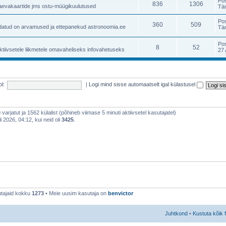
Po
836
1306
taevakaartide jms ostu-müügikuulutused
Tä
Po
360
509
atud on arvamused ja ettepanekud astronoomia.ee
Tän
Po
8
52
ktiivsetele liikmetele omavaheliseks infovahetuseks
27 
l:
|
Logi mind sisse automaatselt igal külastusel
0 varjatut ja 1562 külalist (põhineb viimase 5 minuti aktiivsetel kasutajatel)
 2026, 04:12, kui neid oli
3425
.
tajaid kokku
1273
• Meie uusim kasutaja on
benvictor
Juhtkond
•
Kustuta kõik 