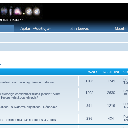
Ajakiri «Vaatleja»
Tähistaevas
Maailm
id
TEEMASID
POSTITUSI
VI
Po
1162
1749
a sellest, mis parasjagu taevas näha on
Tä
Po
1298
2630
teleskoobiga vaatlemisel silmas pidada? Millist
19 
 Kuidas teleskoopi ehitada?
Po
391
1219
neetidest, süvataeva objektidest. Nõuanded
Tä
Po
286
434
al, astronoomia ajakirjanduses ja veebis
Tä