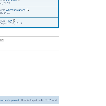
stitas
medizinet
na, 20:13
stitas
whitesubstances
a, 14:11
stitas
Taavi
August 2010, 15:43
foorumi küpsised
• Kõik kellaajad on UTC + 2 tundi