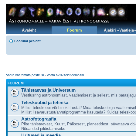
Avaleht
Foorum
Ajakiri «Vaatleja»
Foorumi pealeht
Vaata vastamata postitusi
•
Vaata aktiivseid teemasid
FOORUM
Tähistaevas ja Universum
Vestlusring astronoomiast, vaatlemisest ja sellest, mis parasjag
Teleskoobid ja tehnika
Millist teleskoopi või binoklit osta? Mida teleskoobiga vaatlemise
Millist lisavarustust/arvutiprogramme kasutada? Kuidas teleskoop
Astrofotograafia
Pilte tähistaevast, Kuust, Päikesest, planeetidest, süvataeva obj
Nõuanded pildistamiseks.
Üritused ja meedia