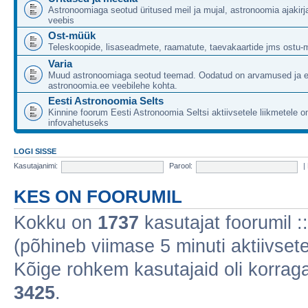
Astronoomiaga seotud üritused meil ja mujal, astronoomia ajakirj
veebis
Ost-müük
Teleskoopide, lisaseadmete, raamatute, taevakaartide jms ostu-
Varia
Muud astronoomiaga seotud teemad. Oodatud on arvamused ja 
astronoomia.ee veebilehe kohta.
Eesti Astronoomia Selts
Kinnine foorum Eesti Astronoomia Seltsi aktiivsetele liikmetele 
infovahetuseks
LOGI SISSE
Kasutajanimi:
Parool:
|
KES ON FOORUMIL
Kokku on
1737
kasutajat foorumil :: 
(põhineb viimase 5 minuti aktiivsete
Kõige rohkem kasutajaid oli korraga 
3425
.