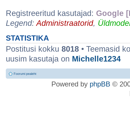
Registreeritud kasutajad:
Google [
Legend:
Administraatorid
,
Üldmoder
STATISTIKA
Postitusi kokku
8018
• Teemasid k
uusim kasutaja on
Michelle1234
Foorumi pealeht
Po
we
red b
y
p
hpB
B
© 200