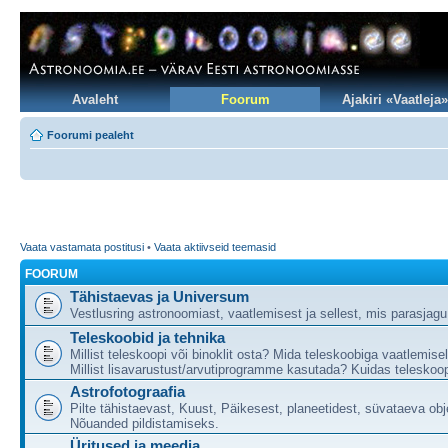
Avaleht
Foorum
Ajakiri «Vaatleja»
Foorumi pealeht
Vaata vastamata postitusi
•
Vaata aktiivseid teemasid
FOORUM
Tähistaevas ja Universum
Vestlusring astronoomiast, vaatlemisest ja sellest, mis parasjag
Teleskoobid ja tehnika
Millist teleskoopi või binoklit osta? Mida teleskoobiga vaatlemise
Millist lisavarustust/arvutiprogramme kasutada? Kuidas teleskoop
Astrofotograafia
Pilte tähistaevast, Kuust, Päikesest, planeetidest, süvataeva obj
Nõuanded pildistamiseks.
Üritused ja meedia