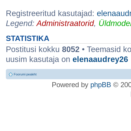
Registreeritud kasutajad:
elenaaud
Legend:
Administraatorid
,
Üldmoder
STATISTIKA
Postitusi kokku
8052
• Teemasid k
uusim kasutaja on
elenaaudrey26
Foorumi pealeht
Po
we
red b
y
p
hpB
B
© 200