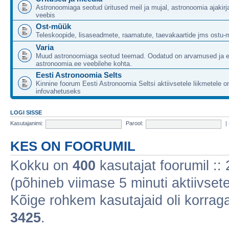
Astronoomiaga seotud üritused meil ja mujal, astronoomia ajakirj
veebis
Ost-müük
Teleskoopide, lisaseadmete, raamatute, taevakaartide jms ostu-
Varia
Muud astronoomiaga seotud teemad. Oodatud on arvamused ja 
astronoomia.ee veebilehe kohta.
Eesti Astronoomia Selts
Kinnine foorum Eesti Astronoomia Seltsi aktiivsetele liikmetele 
infovahetuseks
LOGI SISSE
Kasutajanimi:
Parool:
|
KES ON FOORUMIL
Kokku on
400
kasutajat foorumil :: 2
(põhineb viimase 5 minuti aktiivsete
Kõige rohkem kasutajaid oli korraga 
3425
.