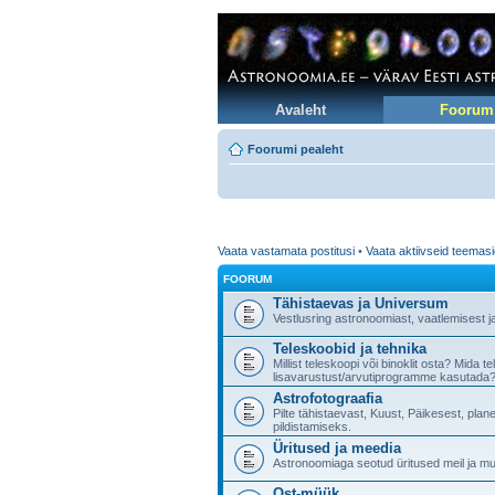
Avaleht
Foorum
Foorumi pealeht
Vaata vastamata postitusi
•
Vaata aktiivseid teemas
FOORUM
Tähistaevas ja Universum
Vestlusring astronoomiast, vaatlemisest j
Teleskoobid ja tehnika
Millist teleskoopi või binoklit osta? Mida 
lisavarustust/arvutiprogramme kasutada?
Astrofotograafia
Pilte tähistaevast, Kuust, Päikesest, pla
pildistamiseks.
Üritused ja meedia
Astronoomiaga seotud üritused meil ja muj
Ost-müük