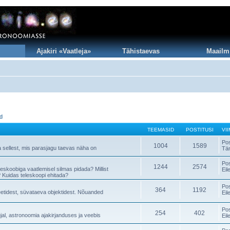
Ajakiri «Vaatleja»
Tähistaevas
Maailm
id
TEEMASID
POSTITUSI
VI
Po
1004
1589
a sellest, mis parasjagu taevas näha on
Tä
Po
1244
2574
teleskoobiga vaatlemisel silmas pidada? Millist
Eil
 Kuidas teleskoopi ehitada?
Po
364
1192
neetidest, süvataeva objektidest. Nõuanded
Eil
Po
254
402
al, astronoomia ajakirjanduses ja veebis
Eil