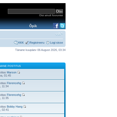
Otsi ainult foorumist
Õpik
KKK
Registreeru
Logi sisse
Tänane kuupäev 06 August 2026, 03:34
IMANE POSTITUS
stitas
Marson
na, 01:45
stitas
Florencehg
e, 11:34
stitas
Florencehg
e, 11:35
stitas
Bobby Hang
e, 02:41