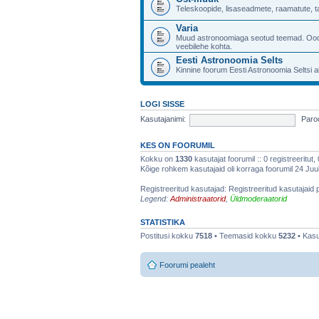
Teleskoopide, lisaseadmete, raamatute, 
Varia
Muud astronoomiaga seotud teemad. Ood
veebilehe kohta.
Eesti Astronoomia Selts
Kinnine foorum Eesti Astronoomia Seltsi a
LOGI SISSE
Kasutajanimi:
Paroo
KES ON FOORUMIL
Kokku on
1330
kasutajat foorumil :: 0 registreeritut,
Kõige rohkem kasutajaid oli korraga foorumil 24 Juuli
Registreeritud kasutajad: Registreeritud kasutajaid 
Legend:
Administraatorid
,
Üldmoderaatorid
STATISTIKA
Postitusi kokku
7518
• Teemasid kokku
5232
• Kasu
Foorumi pealeht