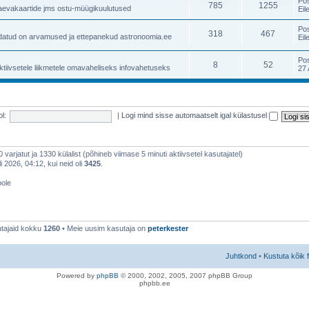
Po
785
1255
taevakaartide jms ostu-müügikuulutused
Eil
Po
318
467
atud on arvamused ja ettepanekud astronoomia.ee
Eil
Po
8
52
ktiivsetele liikmetele omavaheliseks infovahetuseks
27 
l:
|
Logi mind sisse automaatselt igal külastusel
 0 varjatut ja 1330 külalist (põhineb viimase 5 minuti aktiivsetel kasutajatel)
 2026, 04:12, kui neid oli
3425
.
pole
tajaid kokku
1260
• Meie uusim kasutaja on
peterkester
Juhtkond
•
Kustuta kõik 
Po
we
red b
y
p
hpB
B
© 2000, 2002, 2005, 2007 ph
pBB Group
phpbb.ee