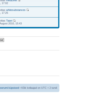
stitas
medizinet
e, 17:02
stitas
whitesubstances
e, 17:25
stitas
Taavi
August 2010, 15:43
foorumi küpsised
• Kõik kellaajad on UTC + 2 tundi