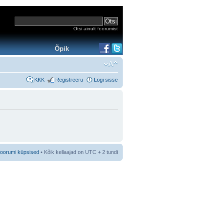
Otsi ainult foorumist
Õpik
KKK
Registreeru
Logi sisse
foorumi küpsised
• Kõik kellaajad on UTC + 2 tundi