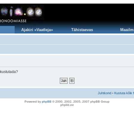
Ajakiri «Vaatleja»
Tähistaevas
Maailm
 kustutada?
Juhtkond
•
Kustuta kõik 
Po
we
red b
y
p
hpB
B
© 2000, 2002, 2005, 2007 ph
pBB Group
phpbb.ee