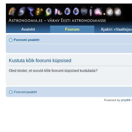
Avaleht
Foorum
Ajakiri «Vaatleja»
Foorumi pealeht
Kustuta kõik foorumi küpsised
Oled kindel, et soovid kõik foorumi küpsised kustutada?
Foorumi pealeht
Po
we
red b
y
p
hpB
B