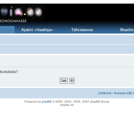
Ajakiri «Vaatleja»
Tähistaevas
Maailm
 kustutada?
Juhtkond
•
Kustuta kõik 
Po
we
red b
y
p
hpB
B
© 2000, 2002, 2005, 2007 ph
pBB Group
phpbb.ee