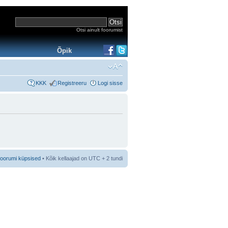
Otsi ainult foorumist
Õpik
KKK
Registreeru
Logi sisse
foorumi küpsised
• Kõik kellaajad on UTC + 2 tundi