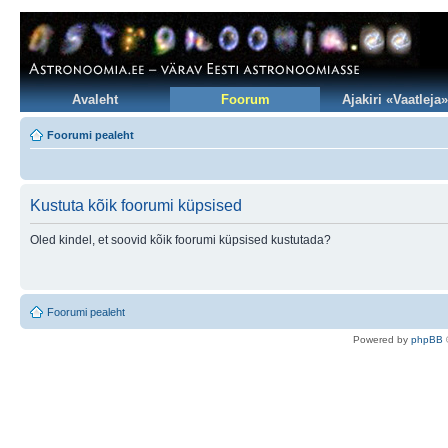
Avaleht
Foorum
Ajakiri «Vaatleja»
Foorumi pealeht
Kustuta kõik foorumi küpsised
Oled kindel, et soovid kõik foorumi küpsised kustutada?
Foorumi pealeht
Po
we
red b
y
p
hpB
B