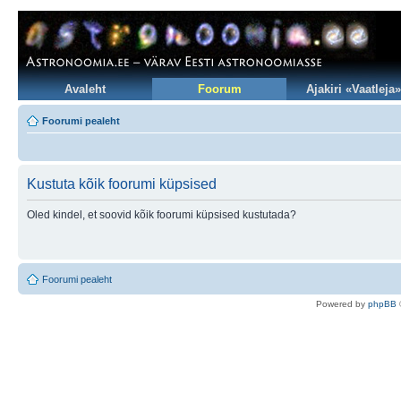
Avaleht
Foorum
Ajakiri «Vaatleja»
Foorumi pealeht
Kustuta kõik foorumi küpsised
Oled kindel, et soovid kõik foorumi küpsised kustutada?
Foorumi pealeht
Po
we
red b
y
p
hpB
B