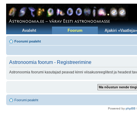
Avaleht
Foorum
Ajakiri «Vaatleja»
Foorumi pealeht
Astronoomia foorum - Registreerimine
Astronoomia foorumi kasutajad peavad kinni viisakusreeglitest ja headest tav
Foorumi pealeht
Po
we
red b
y
p
hpB
B