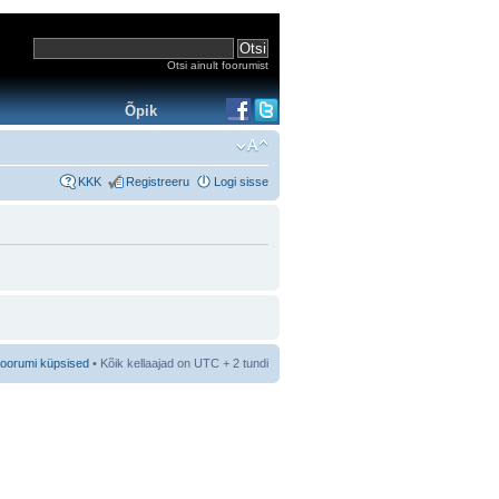
Otsi ainult foorumist
Õpik
KKK
Registreeru
Logi sisse
foorumi küpsised
• Kõik kellaajad on UTC + 2 tundi