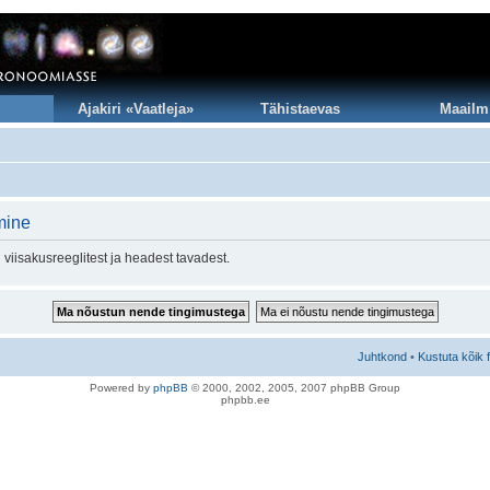
Ajakiri «Vaatleja»
Tähistaevas
Maailm
mine
viisakusreeglitest ja headest tavadest.
Juhtkond
•
Kustuta kõik 
Po
we
red b
y
p
hpB
B
© 2000, 2002, 2005, 2007 ph
pBB Group
phpbb.ee