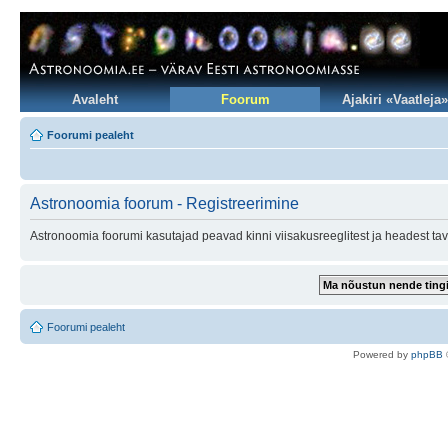
Avaleht
Foorum
Ajakiri «Vaatleja»
Foorumi pealeht
Astronoomia foorum - Registreerimine
Astronoomia foorumi kasutajad peavad kinni viisakusreeglitest ja headest tav
Foorumi pealeht
Po
we
red b
y
p
hpB
B