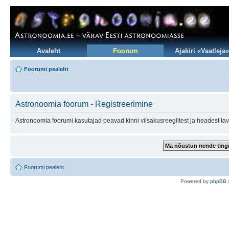
Avaleht
Foorum
Ajakiri «Vaatleja»
Foorumi pealeht
Astronoomia foorum - Registreerimine
Astronoomia foorumi kasutajad peavad kinni viisakusreeglitest ja headest tav
Foorumi pealeht
Po
we
red b
y
p
hpB
B