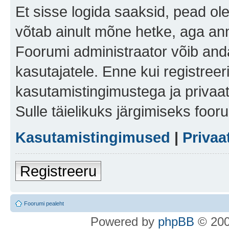
Et sisse logida saaksid, pead ol
võtab ainult mõne hetke, aga ann
Foorumi administraator võib anda 
kasutajatele. Enne kui registreer
kasutamistingimustega ja privaa
Sulle täielikuks järgimiseks foor
Kasutamistingimused
|
Privaa
Registreeru
Foorumi pealeht
Po
we
red b
y
p
hpB
B
© 200