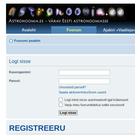
Avaleht
Foorum
Ajakiri «Vaatleja»
Foorumi pealeht
Logi sisse
Kasutajanimi:
Parool:
Unustasid parooli?
Saada aktiveerimissõnum uuesti
Logi mind sisse automaatselt igal külastusel
Varja minu foorumilolekut sellel sessioonil
REGISTREERU