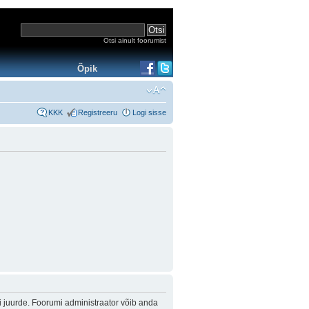
Otsi ainult foorumist
Õpik
KKK
Registreeru
Logi sisse
i juurde. Foorumi administraator võib anda