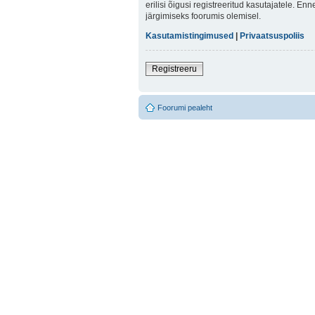
erilisi õigusi registreeritud kasutajatele. E
järgimiseks foorumis olemisel.
Kasutamistingimused
|
Privaatsuspoliis
Registreeru
Foorumi pealeht