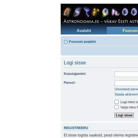
Avaleht
Foorum
Foorumi pealeht
Logi sisse
Kasutajanimi:
Parool:
Unustasid paroo
Saada aktiveer
Logi mind si
Varja minu f
REGISTREERU
Et sisse logida saaksid, pead olema registr