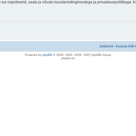
nne kui registreerid, vaata ja nõustu kasutamistingimustega ja privaatsuspoliitikaga.
Juhtkond
•
Kustuta kõik 
Po
we
red b
y
p
hpB
B
© 2000, 2002, 2005, 2007 ph
pBB Group
phpbb.ee