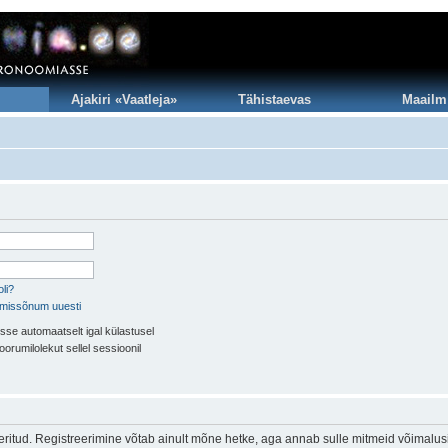
Ajakiri «Vaatleja»
Tähistaevas
Maailm
li?
imissõnum uuesti
sse automaatselt igal külastusel
oorumilolekut sellel sessioonil
eeritud. Registreerimine võtab ainult mõne hetke, aga annab sulle mitmeid võimalus