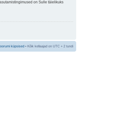
 Kasutamistingimused on Sulle täielikuks
foorumi küpsised
• Kõik kellaajad on UTC + 2 tundi