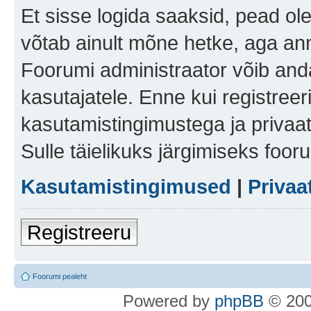
Et sisse logida saaksid, pead ol
võtab ainult mõne hetke, aga ann
Foorumi administraator võib anda 
kasutajatele. Enne kui registreer
kasutamistingimustega ja privaa
Sulle täielikuks järgimiseks foor
Kasutamistingimused
|
Privaa
Registreeru
Foorumi pealeht
Po
we
red b
y
p
hpB
B
© 200