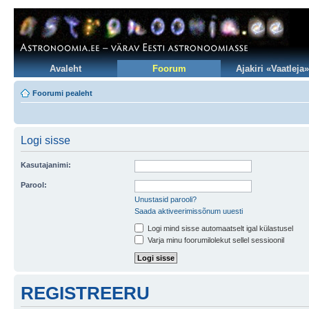
Avaleht
Foorum
Ajakiri «Vaatleja»
Foorumi pealeht
Logi sisse
Kasutajanimi:
Parool:
Unustasid parooli?
Saada aktiveerimissõnum uuesti
Logi mind sisse automaatselt igal külastusel
Varja minu foorumilolekut sellel sessioonil
REGISTREERU