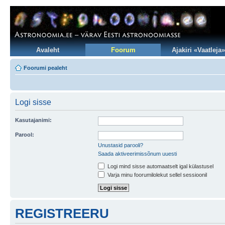
Avaleht
Foorum
Ajakiri «Vaatleja»
Foorumi pealeht
Logi sisse
Kasutajanimi:
Parool:
Unustasid parooli?
Saada aktiveerimissõnum uuesti
Logi mind sisse automaatselt igal külastusel
Varja minu foorumilolekut sellel sessioonil
REGISTREERU