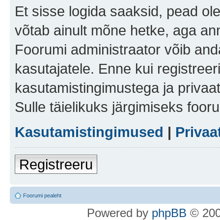
Et sisse logida saaksid, pead ol
võtab ainult mõne hetke, aga ann
Foorumi administraator võib anda 
kasutajatele. Enne kui registreer
kasutamistingimustega ja privaa
Sulle täielikuks järgimiseks foor
Kasutamistingimused
|
Privaa
Registreeru
Foorumi pealeht
Po
we
red b
y
p
hpB
B
© 200