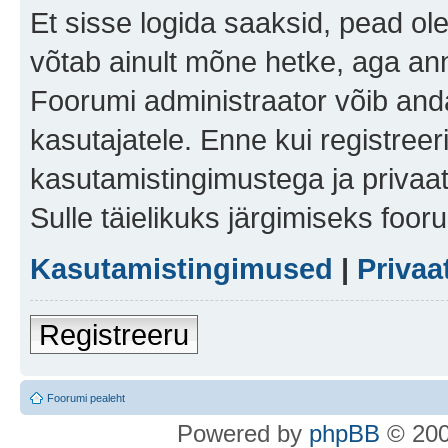
Et sisse logida saaksid, pead ol
võtab ainult mõne hetke, aga ann
Foorumi administraator võib anda 
kasutajatele. Enne kui registreer
kasutamistingimustega ja privaa
Sulle täielikuks järgimiseks foor
Kasutamistingimused
|
Privaa
Registreeru
Foorumi pealeht
Po
we
red b
y
p
hpB
B
© 200