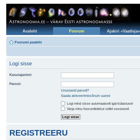
Avaleht
Foorum
Ajakiri «Vaatleja»
Foorumi pealeht
Logi sisse
Kasutajanimi:
Parool:
Unustasid parooli?
Saada aktiveerimissõnum uuesti
Logi mind sisse automaatselt igal külastusel
Varja minu foorumilolekut sellel sessioonil
REGISTREERU