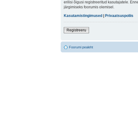
erilisi õigusi registreeritud kasutajatele. E
järgimiseks foorumis olemisel.
Kasutamistingimused
|
Privaatsuspoliis
Registreeru
Foorumi pealeht