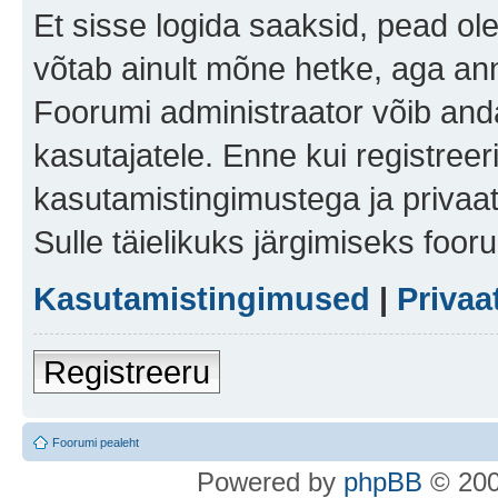
Et sisse logida saaksid, pead ol
võtab ainult mõne hetke, aga ann
Foorumi administraator võib anda 
kasutajatele. Enne kui registreer
kasutamistingimustega ja privaa
Sulle täielikuks järgimiseks foor
Kasutamistingimused
|
Privaa
Registreeru
Foorumi pealeht
Po
we
red b
y
p
hpB
B
© 200