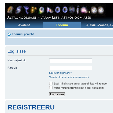
Avaleht
Foorum
Ajakiri «Vaatleja»
Foorumi pealeht
Logi sisse
Kasutajanimi:
Parool:
Unustasid parooli?
Saada aktiveerimissõnum uuesti
Logi mind sisse automaatselt igal külastusel
Varja minu foorumilolekut sellel sessioonil
REGISTREERU