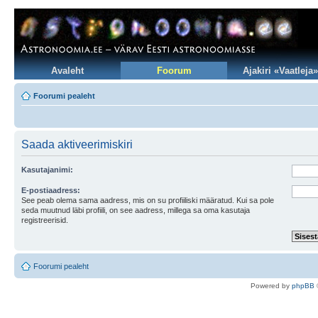
Avaleht
Foorum
Ajakiri «Vaatleja»
Foorumi pealeht
Saada aktiveerimiskiri
Kasutajanimi:
E-postiaadress:
See peab olema sama aadress, mis on su profiiliski määratud. Kui sa pole
seda muutnud läbi profiili, on see aadress, millega sa oma kasutaja
registreerisid.
Foorumi pealeht
Po
we
red b
y
p
hpB
B