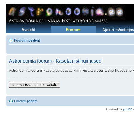
Avaleht
Foorum
Ajakiri «Vaatleja»
Foorumi pealeht
Astronoomia foorum - Kasutamistingimused
Astronoomia foorumi kasutajad peavad kinni viisakusreeglitest ja headest tav
Tagasi sisselogimise väljale
Foorumi pealeht
Po
we
red b
y
p
hpB
B