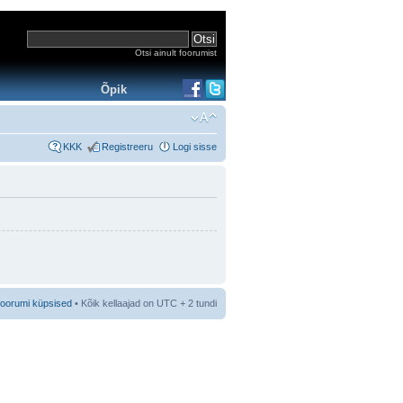
Otsi ainult foorumist
Õpik
KKK
Registreeru
Logi sisse
foorumi küpsised
• Kõik kellaajad on UTC + 2 tundi