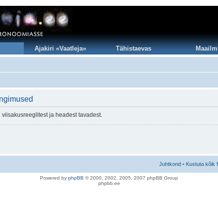
Ajakiri «Vaatleja»
Tähistaevas
Maailm
ingimused
viisakusreeglitest ja headest tavadest.
Juhtkond
•
Kustuta kõik 
Po
we
red b
y
p
hpB
B
© 2000, 2002, 2005, 2007 ph
pBB Group
phpbb.ee