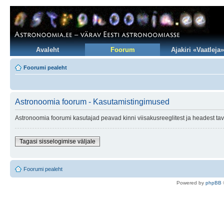
Avaleht
Foorum
Ajakiri «Vaatleja»
Foorumi pealeht
Astronoomia foorum - Kasutamistingimused
Astronoomia foorumi kasutajad peavad kinni viisakusreeglitest ja headest tav
Tagasi sisselogimise väljale
Foorumi pealeht
Po
we
red b
y
p
hpB
B