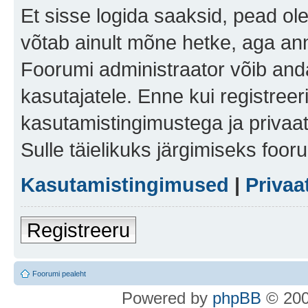
Et sisse logida saaksid, pead ol
võtab ainult mõne hetke, aga ann
Foorumi administraator võib anda 
kasutajatele. Enne kui registreer
kasutamistingimustega ja privaa
Sulle täielikuks järgimiseks foor
Kasutamistingimused
|
Privaa
Registreeru
Foorumi pealeht
Po
we
red b
y
p
hpB
B
© 200