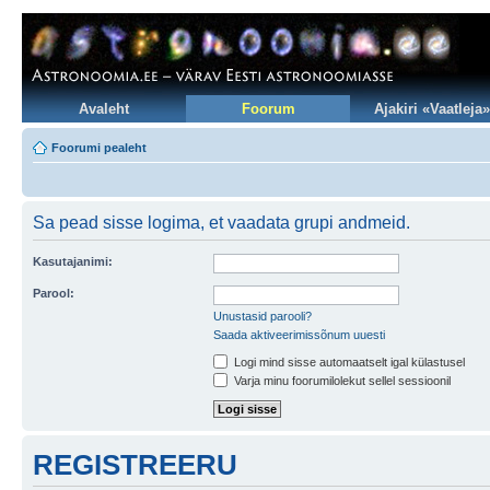
Avaleht
Foorum
Ajakiri «Vaatleja»
Foorumi pealeht
Sa pead sisse logima, et vaadata grupi andmeid.
Kasutajanimi:
Parool:
Unustasid parooli?
Saada aktiveerimissõnum uuesti
Logi mind sisse automaatselt igal külastusel
Varja minu foorumilolekut sellel sessioonil
REGISTREERU