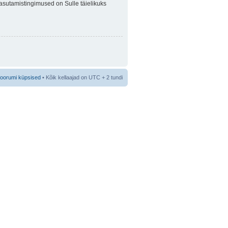
 Kasutamistingimused on Sulle täielikuks
foorumi küpsised
• Kõik kellaajad on UTC + 2 tundi