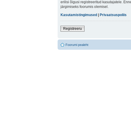
erilisi õigusi registreeritud kasutajatele. E
järgimiseks foorumis olemisel.
Kasutamistingimused
|
Privaatsuspoliis
Registreeru
Foorumi pealeht