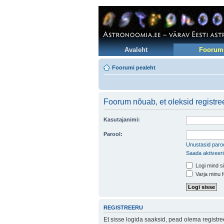
Avaleht
Foorum
Foorumi pealeht
Foorum nõuab, et oleksid registree
Kasutajanimi:
Parool:
Unustasid paroo
Saada aktiveer
Logi mind si
Varja minu f
REGISTREERU
Et sisse logida saaksid, pead olema registr