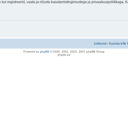
nne kui registreerid, vaata ja nõustu kasutamistingimustega ja privaatsuspoliitikaga.
Juhtkond
•
Kustuta kõik 
Po
we
red b
y
p
hpB
B
© 2000, 2002, 2005, 2007 ph
pBB Group
phpbb.ee