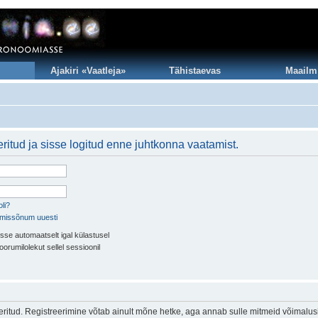
Ajakiri «Vaatleja»
Tähistaevas
Maailm
ritud ja sisse logitud enne juhtkonna vaatamist.
li?
imissõnum uuesti
sse automaatselt igal külastusel
oorumilolekut sellel sessioonil
eeritud. Registreerimine võtab ainult mõne hetke, aga annab sulle mitmeid võimalus