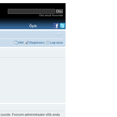
Otsi ainult foorumist
Õpik
KKK
Registreeru
Logi sisse
i juurde. Foorumi administraator võib anda