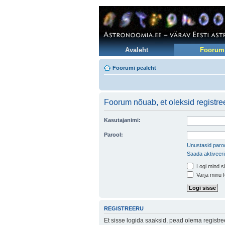
Avaleht
Foorum
Foorumi pealeht
Foorum nõuab, et oleksid registree
Kasutajanimi:
Parool:
Unustasid paroo
Saada aktiveer
Logi mind si
Varja minu f
REGISTREERU
Et sisse logida saaksid, pead olema registr