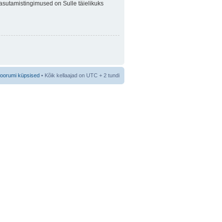
 Kasutamistingimused on Sulle täielikuks
foorumi küpsised
• Kõik kellaajad on UTC + 2 tundi