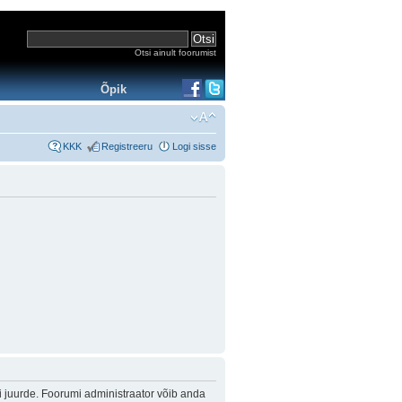
Otsi ainult foorumist
Õpik
KKK
Registreeru
Logi sisse
i juurde. Foorumi administraator võib anda