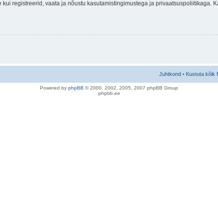
nne kui registreerid, vaata ja nõustu kasutamistingimustega ja privaatsuspoliitikaga.
Juhtkond
•
Kustuta kõik 
Po
we
red b
y
p
hpB
B
© 2000, 2002, 2005, 2007 ph
pBB Group
phpbb.ee