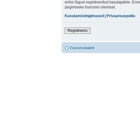
erilisi õigusi registreeritud kasutajatele. E
järgimiseks foorumis olemisel.
Kasutamistingimused
|
Privaatsuspoliis
Registreeru
Foorumi pealeht