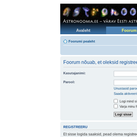
Avaleht
Foorum
Foorumi pealeht
Foorum nõuab, et oleksid registree
Kasutajanimi:
Parool:
Unustasid paroo
Saada aktiveer
Logi mind si
Varja minu f
REGISTREERU
Et sisse logida saaksid, pead olema registr