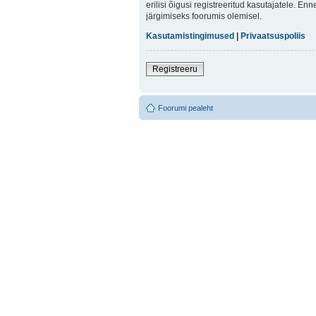
erilisi õigusi registreeritud kasutajatele. E
järgimiseks foorumis olemisel.
Kasutamistingimused
|
Privaatsuspoliis
Registreeru
Foorumi pealeht