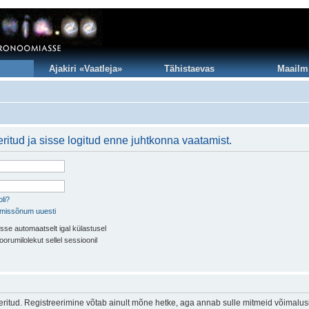
Ajakiri «Vaatleja»
Tähistaevas
Maailm
ritud ja sisse logitud enne juhtkonna vaatamist.
li?
imissõnum uuesti
sse automaatselt igal külastusel
oorumilolekut sellel sessioonil
eeritud. Registreerimine võtab ainult mõne hetke, aga annab sulle mitmeid võimalus