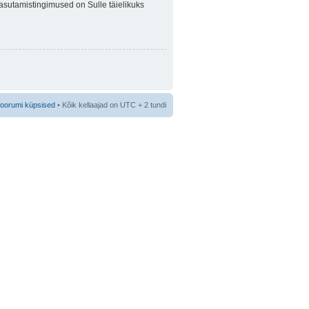
 Kasutamistingimused on Sulle täielikuks
foorumi küpsised
• Kõik kellaajad on UTC + 2 tundi