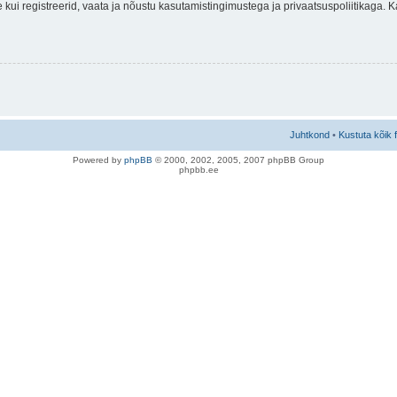
nne kui registreerid, vaata ja nõustu kasutamistingimustega ja privaatsuspoliitikaga.
Juhtkond
•
Kustuta kõik 
Po
we
red b
y
p
hpB
B
© 2000, 2002, 2005, 2007 ph
pBB Group
phpbb.ee