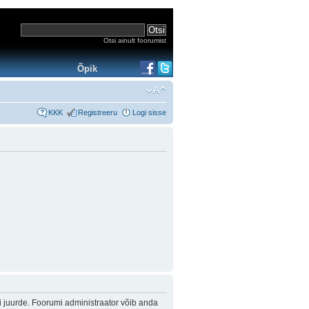
Otsi ainult foorumist
Õpik
KKK
Registreeru
Logi sisse
i juurde. Foorumi administraator võib anda