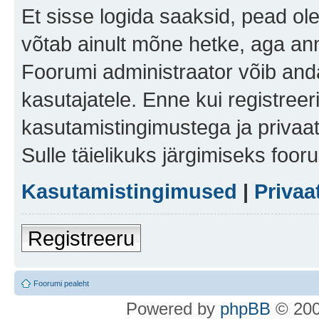
Et sisse logida saaksid, pead ol
võtab ainult mõne hetke, aga ann
Foorumi administraator võib anda 
kasutajatele. Enne kui registreer
kasutamistingimustega ja privaa
Sulle täielikuks järgimiseks foor
Kasutamistingimused
|
Privaa
Registreeru
Foorumi pealeht
Po
we
red b
y
p
hpB
B
© 200