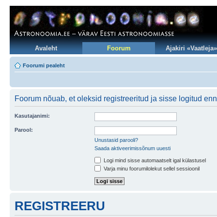
Avaleht
Foorum
Ajakiri «Vaatleja»
Foorumi pealeht
Foorum nõuab, et oleksid registreeritud ja sisse logitud en
Kasutajanimi:
Parool:
Unustasid parooli?
Saada aktiveerimissõnum uuesti
Logi mind sisse automaatselt igal külastusel
Varja minu foorumilolekut sellel sessioonil
REGISTREERU