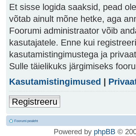
Et sisse logida saaksid, pead ol
võtab ainult mõne hetke, aga ann
Foorumi administraator võib anda 
kasutajatele. Enne kui registreer
kasutamistingimustega ja privaa
Sulle täielikuks järgimiseks foor
Kasutamistingimused
|
Privaa
Registreeru
Foorumi pealeht
Po
we
red b
y
p
hpB
B
© 200