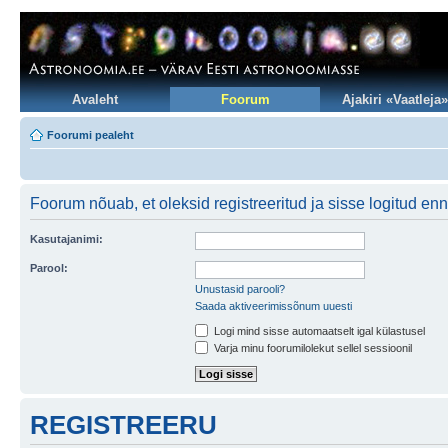
Avaleht
Foorum
Ajakiri «Vaatleja»
Foorumi pealeht
Foorum nõuab, et oleksid registreeritud ja sisse logitud enne
Kasutajanimi:
Parool:
Unustasid parooli?
Saada aktiveerimissõnum uuesti
Logi mind sisse automaatselt igal külastusel
Varja minu foorumilolekut sellel sessioonil
REGISTREERU