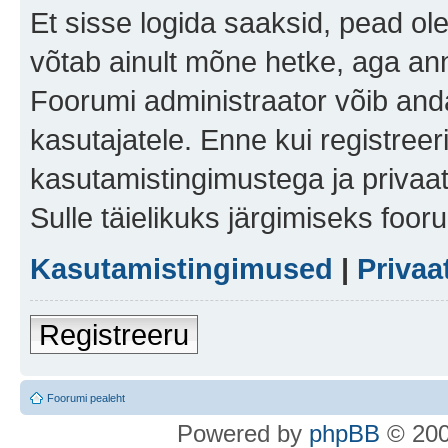
Et sisse logida saaksid, pead ol
võtab ainult mõne hetke, aga ann
Foorumi administraator võib anda 
kasutajatele. Enne kui registreer
kasutamistingimustega ja privaa
Sulle täielikuks järgimiseks foor
Kasutamistingimused
|
Privaa
Registreeru
Foorumi pealeht
Po
we
red b
y
p
hpB
B
© 200