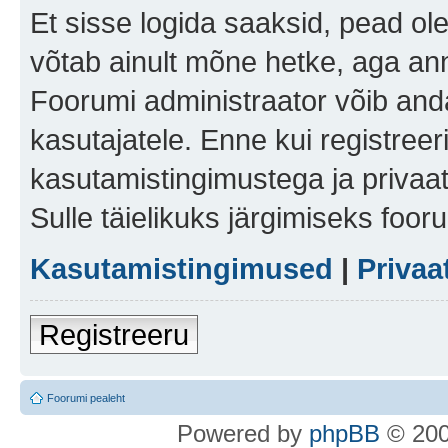
Et sisse logida saaksid, pead ol
võtab ainult mõne hetke, aga ann
Foorumi administraator võib anda 
kasutajatele. Enne kui registreer
kasutamistingimustega ja privaa
Sulle täielikuks järgimiseks foor
Kasutamistingimused
|
Privaa
Registreeru
Foorumi pealeht
Po
we
red b
y
p
hpB
B
© 200