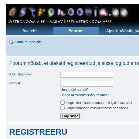
Avaleht
Foorum
Ajakiri «Vaatleja»
Foorumi pealeht
Foorum nõuab, et oleksid registreeritud ja sisse logitud enne
Kasutajanimi:
Parool:
Unustasid parooli?
Saada aktiveerimissõnum uuesti
Logi mind sisse automaatselt igal külastusel
Varja minu foorumilolekut sellel sessioonil
REGISTREERU