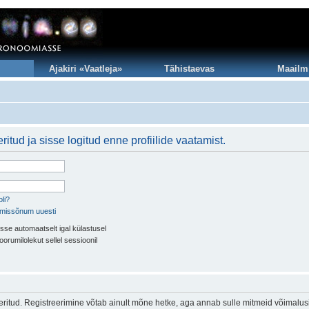
Ajakiri «Vaatleja»
Tähistaevas
Maailm
itud ja sisse logitud enne profiilide vaatamist.
li?
imissõnum uuesti
sse automaatselt igal külastusel
oorumilolekut sellel sessioonil
eeritud. Registreerimine võtab ainult mõne hetke, aga annab sulle mitmeid võimalus