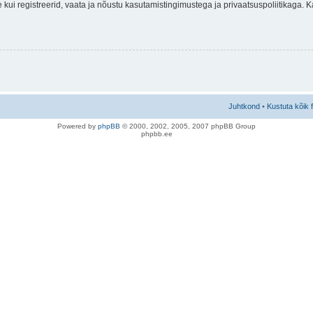
nne kui registreerid, vaata ja nõustu kasutamistingimustega ja privaatsuspoliitikaga.
Juhtkond
•
Kustuta kõik 
Po
we
red b
y
p
hpB
B
© 2000, 2002, 2005, 2007 ph
pBB Group
phpbb.ee