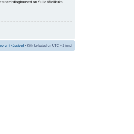
 Kasutamistingimused on Sulle täielikuks
foorumi küpsised
• Kõik kellaajad on UTC + 2 tundi