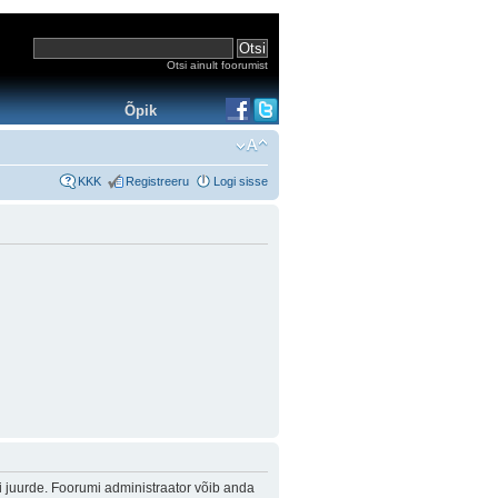
Otsi ainult foorumist
Õpik
KKK
Registreeru
Logi sisse
i juurde. Foorumi administraator võib anda