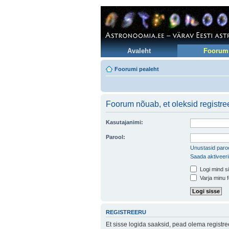
Avaleht
Foorum
Foorumi pealeht
Foorum nõuab, et oleksid registreer
Kasutajanimi:
Parool:
Unustasid paroo
Saada aktiveer
Logi mind si
Varja minu f
REGISTREERU
Et sisse logida saaksid, pead olema registr