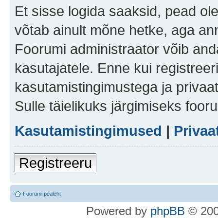
Et sisse logida saaksid, pead ol
võtab ainult mõne hetke, aga ann
Foorumi administraator võib anda 
kasutajatele. Enne kui registreer
kasutamistingimustega ja privaa
Sulle täielikuks järgimiseks foor
Kasutamistingimused
|
Privaa
Registreeru
Foorumi pealeht
Po
we
red b
y
p
hpB
B
© 200