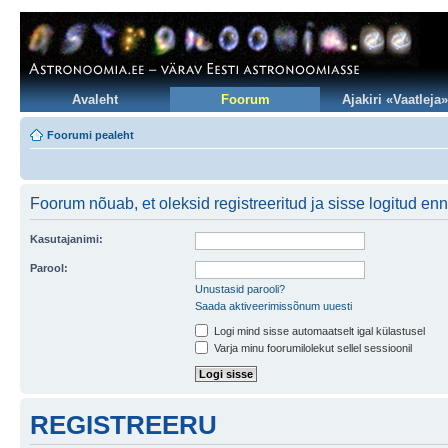
Avaleht
Foorum
Ajakiri «Vaatleja»
Foorumi pealeht
Foorum nõuab, et oleksid registreeritud ja sisse logitud enne
Kasutajanimi:
Parool:
Unustasid parooli?
Saada aktiveerimissõnum uuesti
Logi mind sisse automaatselt igal külastusel
Varja minu foorumilolekut sellel sessioonil
REGISTREERU