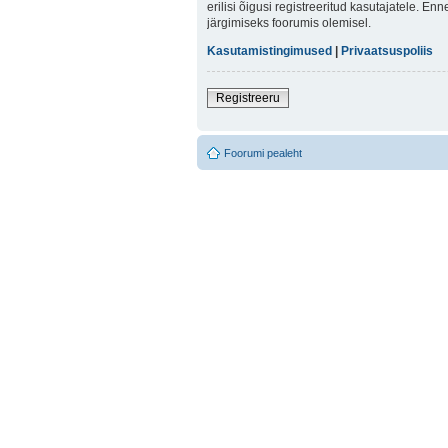
erilisi õigusi registreeritud kasutajatele. E
järgimiseks foorumis olemisel.
Kasutamistingimused
|
Privaatsuspoliis
Registreeru
Foorumi pealeht