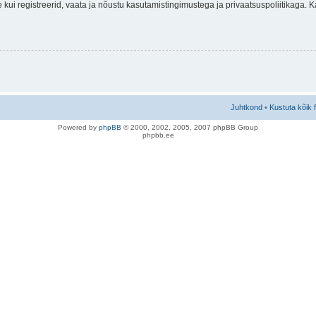
nne kui registreerid, vaata ja nõustu kasutamistingimustega ja privaatsuspoliitikaga.
Juhtkond
•
Kustuta kõik 
Po
we
red b
y
p
hpB
B
© 2000, 2002, 2005, 2007 ph
pBB Group
phpbb.ee