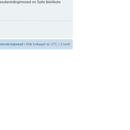
 Kasutamistingimused on Sulle täielikuks
foorumi küpsised
• Kõik kellaajad on UTC + 2 tundi