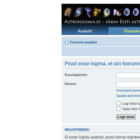
Avaleht
Foorum
Foorumi pealeht
Pead sisse logima, et siin foorum
Kasutajanimi:
Parool:
Unustasid paroo
Saada aktiveer
Logi mind si
Varja minu f
REGISTREERU
Et sisse logida saaksid, pead olema registr