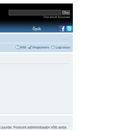
Otsi ainult foorumist
Õpik
KKK
Registreeru
Logi sisse
i juurde. Foorumi administraator võib anda