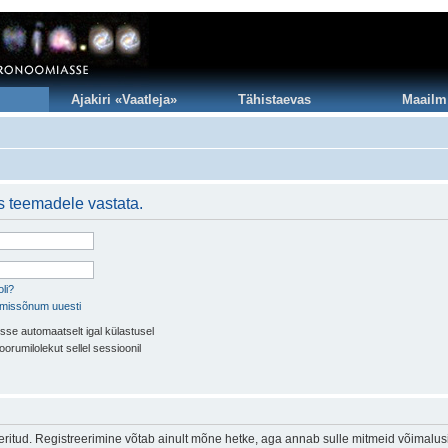
Ajakiri «Vaatleja»
Tähistaevas
Maailm
is teemadele vastata.
li?
imissõnum uuesti
sse automaatselt igal külastusel
oorumilolekut sellel sessioonil
eeritud. Registreerimine võtab ainult mõne hetke, aga annab sulle mitmeid võimalus