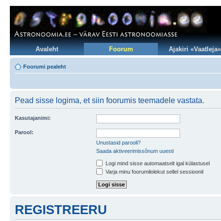
Avaleht
Foorum
Ajakiri «Vaatleja»
Foorumi pealeht
Pead sisse logima, et siin foorumis teemadele vastata.
Kasutajanimi:
Parool:
Unustasid parooli?
Saada aktiveerimissõnum uuesti
Logi mind sisse automaatselt igal külastusel
Varja minu foorumilolekut sellel sessioonil
REGISTREERU