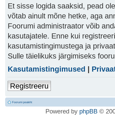
Et sisse logida saaksid, pead ol
võtab ainult mõne hetke, aga ann
Foorumi administraator võib anda 
kasutajatele. Enne kui registreer
kasutamistingimustega ja privaa
Sulle täielikuks järgimiseks foor
Kasutamistingimused
|
Privaa
Registreeru
Foorumi pealeht
Po
we
red b
y
p
hpB
B
© 200