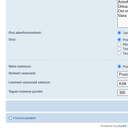
Otsi alamfoorumitest:
Ja
Otsi:
Peal
Ainu
Teem
Tee
Näita tulemusi:
Post
Sorteeri vastused:
Limiteeri vastuseid eelmise:
Tagasi esimese juurde:
Foorumi pealeht
Po
we
red b
y
p
hpB
B