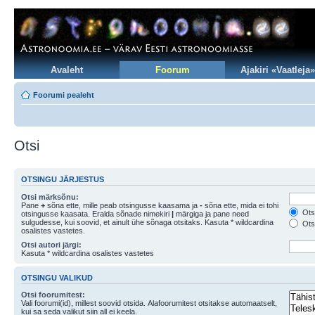
Avaleht
Foorum
Ajakiri «Vaatleja»
Foorumi pealeht
Otsi
OTSINGU JÄRJESTUS
Otsi märksõnu:
Pane
+
sõna ette, mille peab otsingusse kaasama ja
-
sõna ette, mida ei tohi
Otsi
otsingusse kaasata. Eralda sõnade nimekiri
|
märgiga ja pane need
sulgudesse, kui soovid, et ainult ühe sõnaga otsitaks. Kasuta * wildcardina
Otsi
osalistes vastetes.
Otsi autori järgi:
Kasuta * wildcardina osalistes vastetes
OTSINGU VALIKUD
Otsi foorumitest:
Vali foorumi(id), millest soovid otsida. Alafoorumitest otsitakse automaatselt,
kui sa seda valikut siin all ei keela.