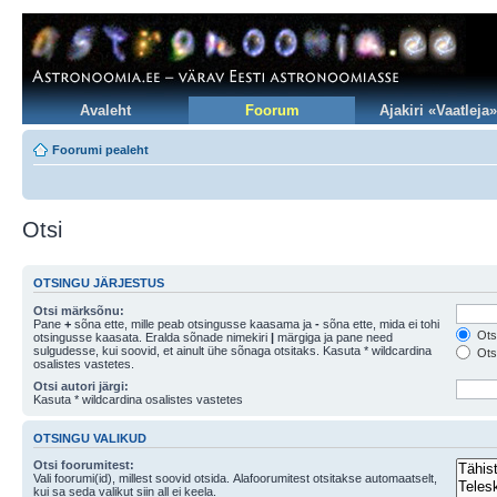
Avaleht
Foorum
Ajakiri «Vaatleja»
Foorumi pealeht
Otsi
OTSINGU JÄRJESTUS
Otsi märksõnu:
Pane
+
sõna ette, mille peab otsingusse kaasama ja
-
sõna ette, mida ei tohi
Otsi
otsingusse kaasata. Eralda sõnade nimekiri
|
märgiga ja pane need
sulgudesse, kui soovid, et ainult ühe sõnaga otsitaks. Kasuta * wildcardina
Otsi
osalistes vastetes.
Otsi autori järgi:
Kasuta * wildcardina osalistes vastetes
OTSINGU VALIKUD
Otsi foorumitest:
Vali foorumi(id), millest soovid otsida. Alafoorumitest otsitakse automaatselt,
kui sa seda valikut siin all ei keela.