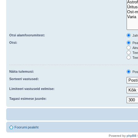
Otsi alamfoorumitest:
Ja
Otsi:
Peal
Ainu
Teem
Tee
Näita tulemusi:
Post
Sorteeri vastused:
Limiteeri vastuseid eelmise:
Tagasi esimese juurde:
Foorumi pealeht
Po
we
red b
y
p
hpB
B