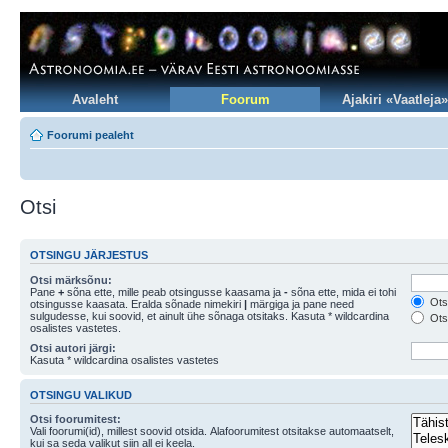
Avaleht
Foorum
Ajakiri «Vaatleja»
Foorumi pealeht
Otsi
OTSINGU JÄRJESTUS
Otsi märksõnu:
Pane
+
sõna ette, mille peab otsingusse kaasama ja
-
sõna ette, mida ei tohi
Otsi
otsingusse kaasata. Eralda sõnade nimekiri
|
märgiga ja pane need
sulgudesse, kui soovid, et ainult ühe sõnaga otsitaks. Kasuta * wildcardina
Otsi
osalistes vastetes.
Otsi autori järgi:
Kasuta * wildcardina osalistes vastetes
OTSINGU VALIKUD
Otsi foorumitest:
Vali foorumi(id), millest soovid otsida. Alafoorumitest otsitakse automaatselt,
kui sa seda valikut siin all ei keela.