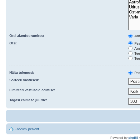
Otsi alamfoorumitest:
Ja
Otsi:
Peal
Ainu
Teem
Tee
Näita tulemusi:
Post
Sorteeri vastused:
Limiteeri vastuseid eelmise:
Tagasi esimese juurde:
Foorumi pealeht
Po
we
red b
y
p
hpB
B