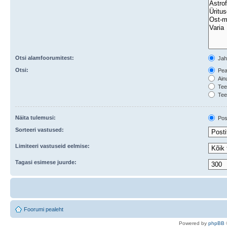
Otsi alamfoorumitest:
Ja
Otsi:
Peal
Ainu
Teem
Tee
Näita tulemusi:
Post
Sorteeri vastused:
Limiteeri vastuseid eelmise:
Tagasi esimese juurde:
Foorumi pealeht
Po
we
red b
y
p
hpB
B