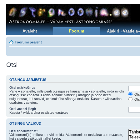
Avaleht
Foorum
Ajakiri «Vaatleja»
Foorumi pealeht
Otsi
OTSINGU JÄRJESTUS
Otsi märksõnu:
Pane
+
sõna ette, mille peab otsingusse kaasama ja
-
sõna ette, mida ei tohi
Otsi
otsingusse kaasata. Eralda sõnade nimekiri
|
märgiga ja pane need
sulgudesse, kui soovid, et ainult ühe sõnaga otsitaks. Kasuta * wildcardina
Otsi
osalistes vastetes.
Otsi autori järgi:
Kasuta * wildcardina osalistes vastetes
OTSINGU VALIKUD
Otsi foorumitest:
Vali foorumi(id), millest soovid otsida. Alafoorumitest otsitakse automaatselt,
kui sa seda valikut siin all ei keela.