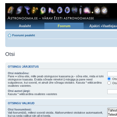
Avaleht
Foorum
Ajakiri «Vaatleja»
Foorumi pealeht
Otsi
OTSINGU JÄRJESTUS
Otsi märksõnu:
Pane
+
sõna ette, mille peab otsingusse kaasama ja
-
sõna ette, mida ei tohi
Otsi
otsingusse kaasata. Eralda sõnade nimekiri
|
märgiga ja pane need
sulgudesse, kui soovid, et ainult ühe sõnaga otsitaks. Kasuta * wildcardina
Otsi
osalistes vastetes.
Otsi autori järgi:
Kasuta * wildcardina osalistes vastetes
OTSINGU VALIKUD
Otsi foorumitest:
Vali foorumi(id), millest soovid otsida. Alafoorumitest otsitakse automaatselt,
kui sa seda valikut siin all ei keela.