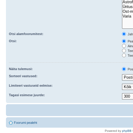
Otsi alamfoorumitest:
Ja
Otsi:
Peal
Ainu
Teem
Tee
Näita tulemusi:
Post
Sorteeri vastused:
Limiteeri vastuseid eelmise:
Tagasi esimese juurde:
Foorumi pealeht
Po
we
red b
y
p
hpB
B